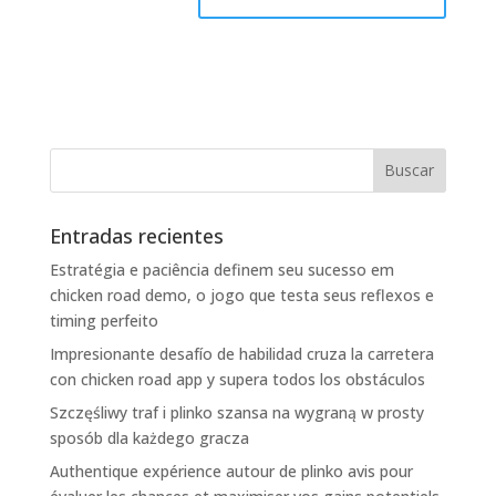
Entradas recientes
Estratégia e paciência definem seu sucesso em
chicken road demo, o jogo que testa seus reflexos e
timing perfeito
Impresionante desafío de habilidad cruza la carretera
con chicken road app y supera todos los obstáculos
Szczęśliwy traf i plinko szansa na wygraną w prosty
sposób dla każdego gracza
Authentique expérience autour de plinko avis pour