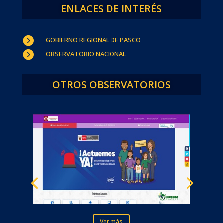
ENLACES DE INTERÉS

GOBIERNO REGIONAL DE PASCO

OBSERVATORIO NACIONAL
OTROS OBSERVATORIOS
Ver más