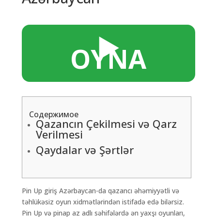
▶️
OYNA
Содержимое
Qazancın Çekilmesi və Qarz
Verilmesi
Qaydalar və Şərtlər
Pin Up giriş Azərbaycan-da qazancı əhəmiyyətli və
təhlükəsiz oyun xidmətlərindən istifadə edə bilərsiz.
Pin Up və pinap az adlı səhifələrdə ən yaxşı oyunları,