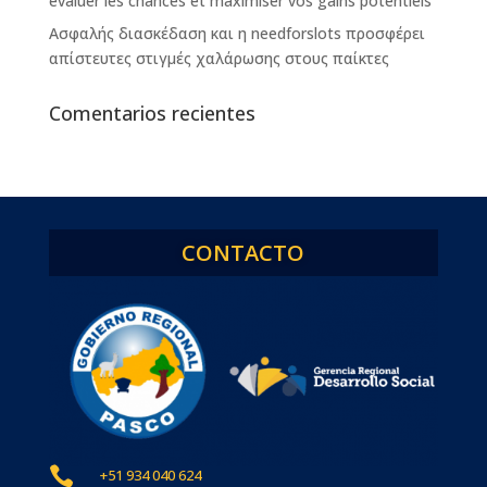
évaluer les chances et maximiser vos gains potentiels
Ασφαλής διασκέδαση και η needforslots προσφέρει
απίστευτες στιγμές χαλάρωσης στους παίκτες
Comentarios recientes
CONTACTO

+51 934 040 624