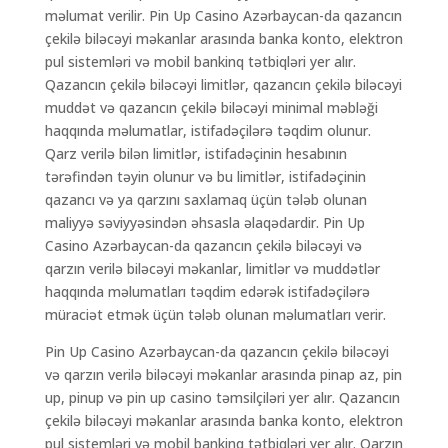
məlumat verilir. Pin Up Casino Azərbaycan-da qazancın
çekilə biləcəyi məkanlar arasında banka konto, elektron
pul sistemləri və mobil bankinq tətbiqləri yer alır.
Qazancın çekilə biləcəyi limitlər, qazancın çekilə biləcəyi
muddət və qazancın çekilə biləcəyi minimal məbləği
haqqında məlumatlar, istifadəçilərə təqdim olunur.
Qarz verilə bilən limitlər, istifadəçinin hesabının
tərəfindən təyin olunur və bu limitlər, istifadəçinin
qazancı və ya qarzını saxlamaq üçün tələb olunan
maliyyə səviyyəsindən əhsasla əlaqədardir. Pin Up
Casino Azərbaycan-da qazancın çekilə biləcəyi və
qarzın verilə biləcəyi məkanlar, limitlər və muddətlər
haqqında məlumatları təqdim edərək istifadəçilərə
müraciət etmək üçün tələb olunan məlumatları verir.
Pin Up Casino Azərbaycan-da qazancın çekilə biləcəyi
və qarzın verilə biləcəyi məkanlar arasında pinap az, pin
up, pinup və pin up casino təmsilçiləri yer alır. Qazancın
çekilə biləcəyi məkanlar arasında banka konto, elektron
pul sistemləri və mobil bankinq tətbiqləri yer alır. Qarzın