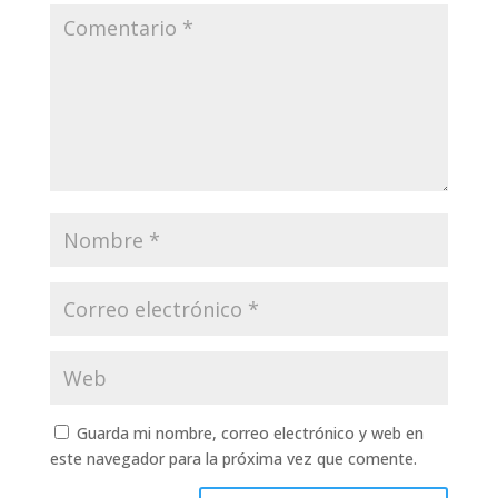
Guarda mi nombre, correo electrónico y web en
este navegador para la próxima vez que comente.