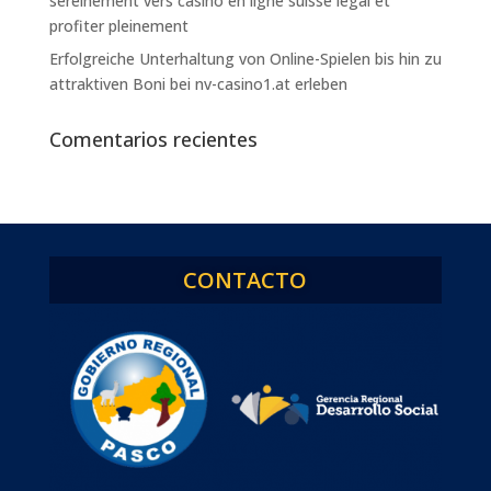
sereinement vers casino en ligne suisse legal et
profiter pleinement
Erfolgreiche Unterhaltung von Online-Spielen bis hin zu
attraktiven Boni bei nv-casino1.at erleben
Comentarios recientes
CONTACTO