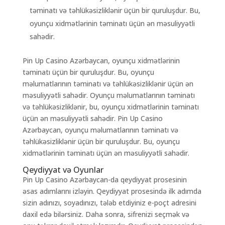
təminatı və təhlükəsizliklənir üçün bir quruluşdur. Bu,
oyunçu xidmətlərinin təminatı üçün ən məsuliyyətli
sahədir.
Pin Up Casino Azərbaycan, oyunçu xidmətlərinin
təminatı üçün bir quruluşdur. Bu, oyunçu
məlumatlarının təminatı və təhlükəsizliklənir üçün ən
məsuliyyətli sahədir. Oyunçu məlumatlarının təminatı
və təhlükəsizliklənir, bu, oyunçu xidmətlərinin təminatı
üçün ən məsuliyyətli sahədir. Pin Up Casino
Azərbaycan, oyunçu məlumatlarının təminatı və
təhlükəsizliklənir üçün bir quruluşdur. Bu, oyunçu
xidmətlərinin təminatı üçün ən məsuliyyətli sahədir.
Qeydiyyat və Oyunlar
Pin Up Casino Azərbaycan-da qeydiyyat prosesinin
əsas adımlarını izləyin. Qeydiyyat prosesində ilk adımda
sizin adınızı, soyadınızı, tələb etdiyiniz e-poçt adresini
daxil edə bilərsiniz. Daha sonra, sifrenizi seçmək və