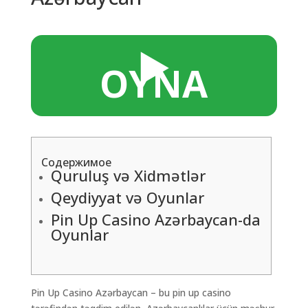
▶️
OYNA
Содержимое
Quruluş və Xidmətlər
Qeydiyyat və Oyunlar
Pin Up Casino Azərbaycan-da
Oyunlar
Pin Up Casino Azərbaycan – bu pin up casino