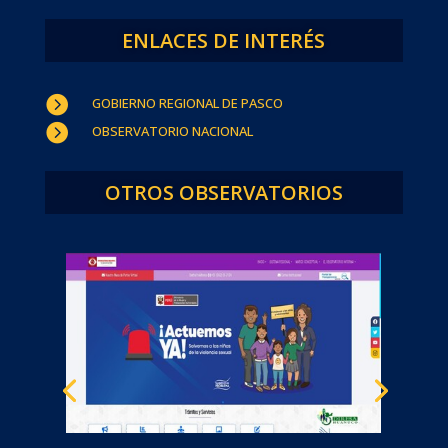
ENLACES DE INTERÉS

GOBIERNO REGIONAL DE PASCO

OBSERVATORIO NACIONAL
OTROS OBSERVATORIOS