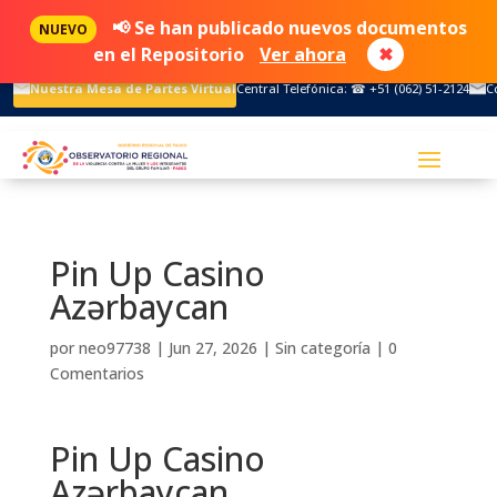
📢 Se han publicado nuevos documentos
NUEVO
en el Repositorio
Ver ahora
✖
Nuestra Mesa de Partes Virtual
Central Telefónica: ☎ +51 (062) 51-2124
C
Pin Up Casino
Azərbaycan
por
neo97738
|
Jun 27, 2026
|
Sin categoría
|
0
Comentarios
Pin Up Casino
Azərbaycan