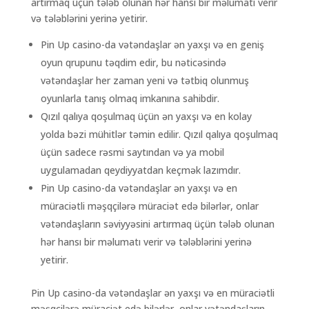
artırmaq üçün tələb olunan hər hansı bir məlumatı verir
və tələblərini yerinə yetirir.
Pin Up casino-da vətəndaşlar ən yaxşı və en geniş
oyun qrupunu təqdim edir, bu nəticəsində
vətəndaşlar her zaman yeni və tətbiq olunmuş
oyunlarla tanış olmaq imkanına sahibdir.
Qızıl qalıya qoşulmaq üçün ən yaxşı və en kolay
yolda bəzi mühitlər təmin edilir. Qızıl qalıya qoşulmaq
üçün sadece rəsmi saytından və ya mobil
uygulamadan qeydiyyatdan keçmək lazımdır.
Pin Up casino-da vətəndaşlar ən yaxşı və en
müraciətli məşqçilərə müraciət edə bilərlər, onlar
vətəndaşların səviyyəsini artırmaq üçün tələb olunan
hər hansı bir məlumatı verir və tələblərini yerinə
yetirir.
Pin Up casino-da vətəndaşlar ən yaxşı və en müraciətli
məşqçilərə müraciət edə bilərlər, onlar vətəndaşların