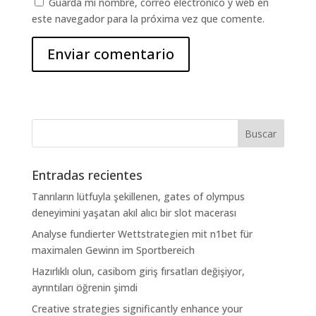
Guarda mi nombre, correo electrónico y web en
este navegador para la próxima vez que comente.
Entradas recientes
Tanrıların lütfuyla şekillenen, gates of olympus
deneyimini yaşatan akıl alıcı bir slot macerası
Analyse fundierter Wettstrategien mit n1bet für
maximalen Gewinn im Sportbereich
Hazırlıklı olun, casibom giriş fırsatları değişiyor,
ayrıntıları öğrenin şimdi
Creative strategies significantly enhance your