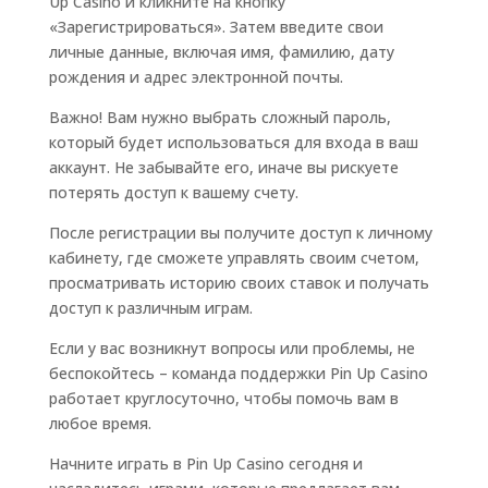
Up Casino и кликните на кнопку
«Зарегистрироваться». Затем введите свои
личные данные, включая имя, фамилию, дату
рождения и адрес электронной почты.
Важно! Вам нужно выбрать сложный пароль,
который будет использоваться для входа в ваш
аккаунт. Не забывайте его, иначе вы рискуете
потерять доступ к вашему счету.
После регистрации вы получите доступ к личному
кабинету, где сможете управлять своим счетом,
просматривать историю своих ставок и получать
доступ к различным играм.
Если у вас возникнут вопросы или проблемы, не
беспокойтесь – команда поддержки Pin Up Casino
работает круглосуточно, чтобы помочь вам в
любое время.
Начните играть в Pin Up Casino сегодня и