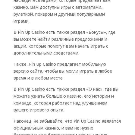
насладитесь играми, которые предлагает вам
казино. Вам доступны игры с автоматами,
рулеткой, покером и другими популярными
играми.
В Pin Up Casino есть также раздел «Бонусы», где
вы можете найти различные предложения и
акции, которые помогут вам начать играть с
дополнительными средствами.
Также, Pin Up Casino предлагает мобильную
версию сайта, чтобы вы могли играть в любое
время и в любом месте.
В Pin Up Casino есть также раздел «О нас», где вы
можете узнать больше о казино, его истории и
команде, которая работает над улучшением
вашего игрового опыта.
Наконец, не забывайте, что Pin Up Casino является
официальным казино, и вам не нужно
беспокоиться о безопасности своих данных.