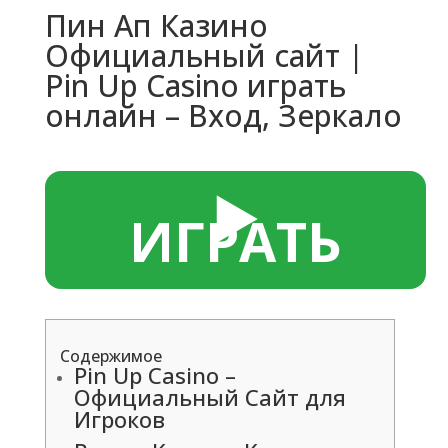
Пин Ап Казино
Официальный сайт |
Pin Up Casino играть
онлайн – Вход, Зеркало
▶️
ИГРАТЬ
Содержимое
Pin Up Casino –
Официальный Сайт для
Игроков