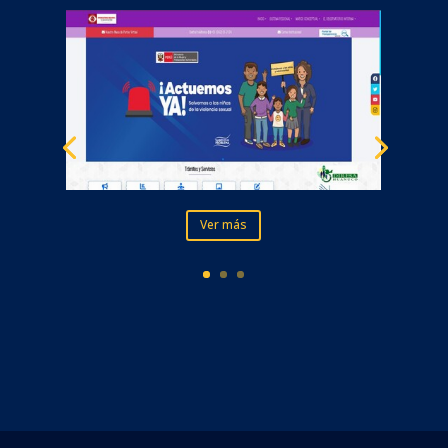
Ver más