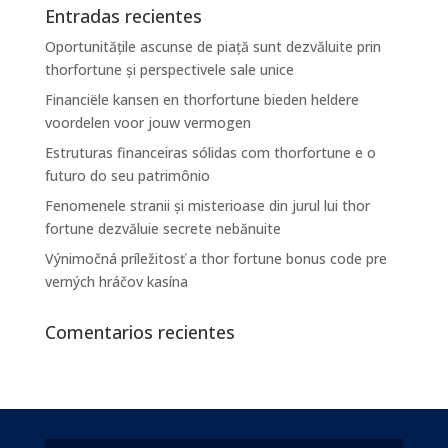
Entradas recientes
Oportunitățile ascunse de piață sunt dezvăluite prin
thorfortune și perspectivele sale unice
Financiële kansen en thorfortune bieden heldere
voordelen voor jouw vermogen
Estruturas financeiras sólidas com thorfortune e o
futuro do seu patrimônio
Fenomenele stranii și misterioase din jurul lui thor
fortune dezvăluie secrete nebănuite
Výnimočná príležitosť a thor fortune bonus code pre
verných hráčov kasína
Comentarios recientes