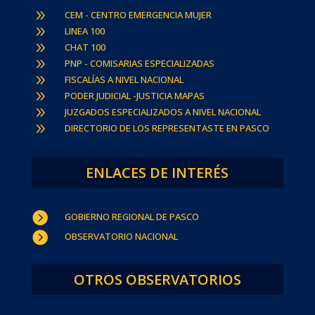
9
CEM - CENTRO EMERGENCIA MUJER
9
LINEA 100
9
CHAT 100
9
PNP - COMISARIAS ESPECIALIZADAS
9
FISCALÍAS A NIVEL NACIONAL
9
PODER JUDICIAL -JUSTICIA MAPAS
9
JUZGADOS ESPECIALIZADOS A NIVEL NACIONAL
9
DIRECTORIO DE LOS REPRESENTASTE EN PASCO
ENLACES DE INTERÉS

GOBIERNO REGIONAL DE PASCO

OBSERVATORIO NACIONAL
OTROS OBSERVATORIOS