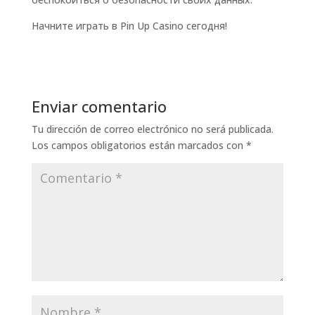
Начните играть в Pin Up Casino сегодня!
Enviar comentario
Tu dirección de correo electrónico no será publicada.
Los campos obligatorios están marcados con
*