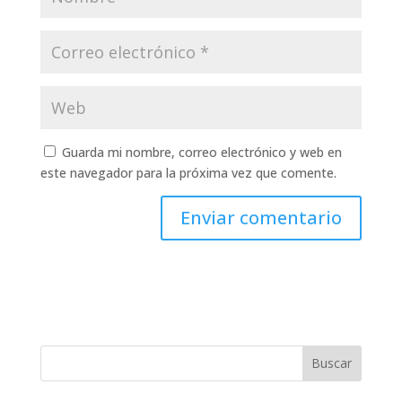
Guarda mi nombre, correo electrónico y web en
este navegador para la próxima vez que comente.