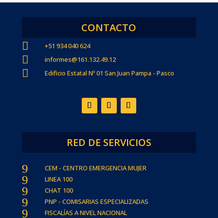
CONTACTO

+51 934 040 624

informes@161.132.49.12

Edificio Estatal Nº 01 San Juan Pampa - Pasco
RED DE SERVICIOS
9
CEM - CENTRO EMERGENCIA MUJER
9
LINEA 100
9
CHAT 100
9
PNP - COMISARIAS ESPECIALIZADAS
9
FISCALÍAS A NIVEL NACIONAL