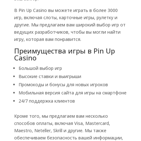
В Pin Up Casino вы можете играть в более 3000
игр, включая слоты, карточные игры, рулетку и
другие. Мы предлагаем вам широкий выбор игр от
ведущих разработчиков, чтобы вы могли найти
игру, которая вам понравится.
Преимущества игры в Pin Up
Casino
Большой выбор игр
Высокие ставки и выигрыши
Промокоды и бонусы для новых игроков
Мобильная версия сайта для игры на смартфоне
24/7 поддержка клиентов
Кроме того, мы предлагаем вам несколько
способов оплаты, включая Visa, Mastercard,
Maestro, Neteller, Skrill и другие. Мы также
обеспечиваем безопасность вашей информации,