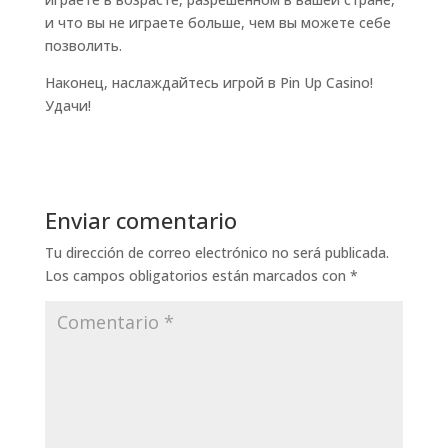
и что вы не играете больше, чем вы можете себе
позволить.
Наконец, наслаждайтесь игрой в Pin Up Casino!
Удачи!
Enviar comentario
Tu dirección de correo electrónico no será publicada.
Los campos obligatorios están marcados con
*