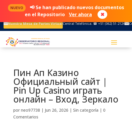
📢 Se han publicado nuevos documentos
NUEVO
en el Repositorio
Ver ahora
✖
Nuestra Mesa de Partes Virtual
Central Telefónica: ☎ +51 (062) 51-2124
C
Пин Ап Казино
Официальный сайт |
Pin Up Casino играть
онлайн – Вход, Зеркало
por
neo97738
|
Jun 26, 2026
|
Sin categoría
|
0
Comentarios