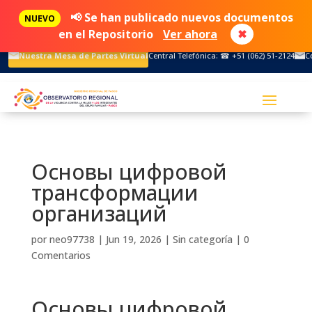
📢 Se han publicado nuevos documentos
NUEVO
en el Repositorio
Ver ahora
✖
Nuestra Mesa de Partes Virtual
Central Telefónica: ☎ +51 (062) 51-2124
C
Основы цифровой
трансформации
организаций
por
neo97738
|
Jun 19, 2026
|
Sin categoría
|
0
Comentarios
Основы цифровой