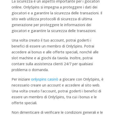
La sicurezza è un aspetto importante per i giocatori
online. OnlySpins si impegna a proteggere i dati dei
giocatori e a garantire la sicurezza delle transazioni. Il
sito web utilizza protocolli di sicurezza di ultima
generazione per proteggere le informazioni dei
giocatori e garantire la sicurezza delle transazioni.
Una volta creato il tuo account, potrai goderti i
benefici di essere un membro di OnlySpins. Potrai
accedere ai bonus e alle offerte speciali, nonché alle
slot machine e ai giochi da tavola. Inoltre, potrai
contare sulla assistenza clienti 24/7 per qualsiasi
problema o domanda.
Per iniziare
onlyspins casinò
a giocare con OnlySpins, è
necessario creare un account e accedere al sito web.
Una volta creato l’account, potrai goderti i benefici di
essere un membro di OnlySpins, tra cui i bonus e le
offerte speciali.
Non dimenticare di verificare le condizioni generali e le