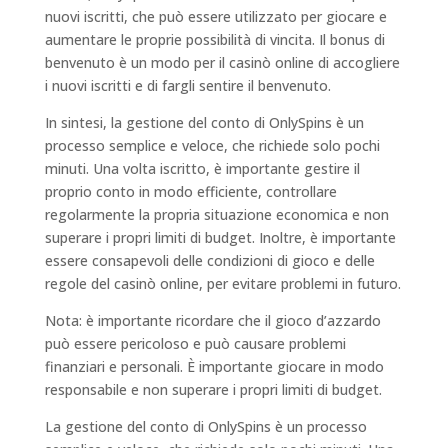
nuovi iscritti, che può essere utilizzato per giocare e
aumentare le proprie possibilità di vincita. Il bonus di
benvenuto è un modo per il casinò online di accogliere
i nuovi iscritti e di fargli sentire il benvenuto.
In sintesi, la gestione del conto di OnlySpins è un
processo semplice e veloce, che richiede solo pochi
minuti. Una volta iscritto, è importante gestire il
proprio conto in modo efficiente, controllare
regolarmente la propria situazione economica e non
superare i propri limiti di budget. Inoltre, è importante
essere consapevoli delle condizioni di gioco e delle
regole del casinò online, per evitare problemi in futuro.
Nota: è importante ricordare che il gioco d’azzardo
può essere pericoloso e può causare problemi
finanziari e personali. È importante giocare in modo
responsabile e non superare i propri limiti di budget.
La gestione del conto di OnlySpins è un processo