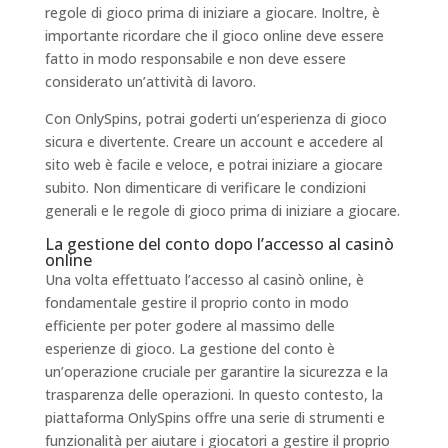
regole di gioco prima di iniziare a giocare. Inoltre, è
importante ricordare che il gioco online deve essere
fatto in modo responsabile e non deve essere
considerato un’attività di lavoro.
Con OnlySpins, potrai goderti un’esperienza di gioco
sicura e divertente. Creare un account e accedere al
sito web è facile e veloce, e potrai iniziare a giocare
subito. Non dimenticare di verificare le condizioni
generali e le regole di gioco prima di iniziare a giocare.
La gestione del conto dopo l’accesso al casinò
online
Una volta effettuato l’accesso al casinò online, è
fondamentale gestire il proprio conto in modo
efficiente per poter godere al massimo delle
esperienze di gioco. La gestione del conto è
un’operazione cruciale per garantire la sicurezza e la
trasparenza delle operazioni. In questo contesto, la
piattaforma OnlySpins offre una serie di strumenti e
funzionalità per aiutare i giocatori a gestire il proprio