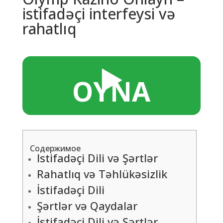
istifadəçi interfeysi və
rahatlıq
▶️
OYNA
Содержимое
Istifadəçi Dili və Şərtlər
Rahatlıq və Təhlükəsizlik
İstifadəçi Dili
Şərtlər və Qaydalar
İstifadəçi Dili və Şərtlər