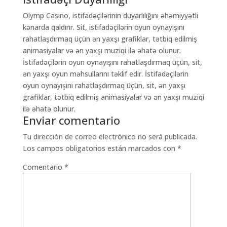
Olymp Casino, istifadəçilərinin duyarlılığını əhəmiyyətli
kənarda qaldırır. Sit, istifadəçilərin oyun oynayışını
rahatlaşdırmaq üçün ən yaxşı grafiklar, tətbiq edilmiş
animasiyalar və ən yaxşı muziqi ilə əhatə olunur.
İstifadəçilərin oyun oynayışını rahatlaşdırmaq üçün, sit,
ən yaxşı oyun məhsullarını təklif edir. İstifadəçilərin
oyun oynayışını rahatlaşdırmaq üçün, sit, ən yaxşı
grafiklar, tətbiq edilmiş animasiyalar və ən yaxşı muziqi
ilə əhatə olunur.
Enviar comentario
Tu dirección de correo electrónico no será publicada.
Los campos obligatorios están marcados con
*
Comentario
*