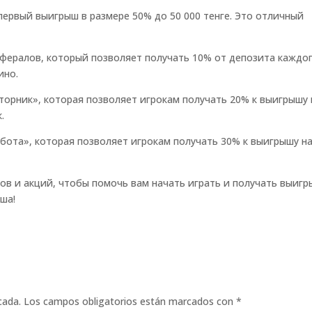
первый выигрыш в размере 50% до 50 000 тенге. Это отличный
ефералов, который позволяет получать 10% от депозита каждо
ино.
торник», которая позволяет игрокам получать 20% к выигрышу 
.
бота», которая позволяет игрокам получать 30% к выигрышу на
ов и акций, чтобы помочь вам начать играть и получать выигр
ша!
cada.
Los campos obligatorios están marcados con
*