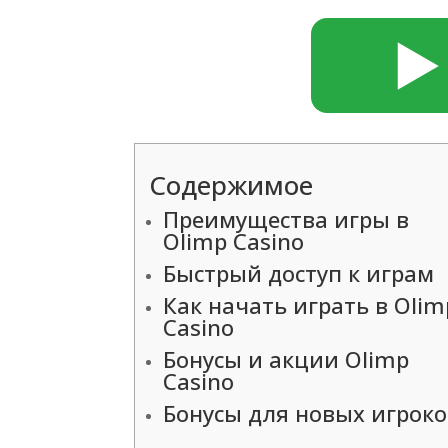
▶
Содержимое
Преимущества игры в
Olimp Casino
Быстрый доступ к играм
Как начать играть в Olim
Casino
Бонусы и акции Olimp
Casino
Бонусы для новых игрок