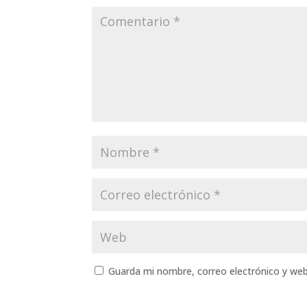
Guarda mi nombre, correo electrónico y we