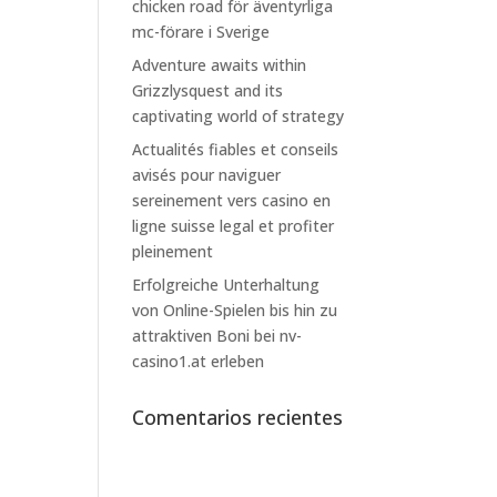
chicken road för äventyrliga
mc-förare i Sverige
Adventure awaits within
Grizzlysquest and its
captivating world of strategy
Actualités fiables et conseils
avisés pour naviguer
sereinement vers casino en
ligne suisse legal et profiter
pleinement
Erfolgreiche Unterhaltung
von Online-Spielen bis hin zu
attraktiven Boni bei nv-
casino1.at erleben
Comentarios recientes