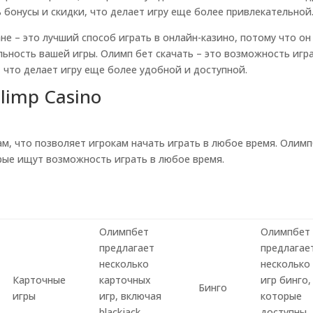
ь бонусы и скидки, что делает игру еще более привлекательной
е – это лучший способ играть в онлайн-казино, потому что он
ьность вашей игры. Олимп бет скачать – это возможность игр
 что делает игру еще более удобной и доступной.
limp Casino
м, что позволяет игрокам начать играть в любое время. Олим
орые ищут возможность играть в любое время.
Олимпбет
Олимпбет
предлагает
предлагае
несколько
несколько
Карточные
карточных
игр бинго,
Бинго
игры
игр, включая
которые
blackjack,
доступны