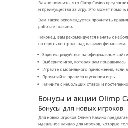
Важно помнить, что Olimp Casino предлагае
и преимущества за игру. Это может помочь 
Вам также рекомендуется прочитать правила
работает казино.
Наконец, вам рекомендуется начать с небол
потерять контроль над вашими финансами.
Зарегистрируйтесь на официальном сайте 
Выберите игру, которая вам понравилась
Играйте с мобильного приложения, если 
Прочитайте правила и условия игры
Начните с небольших ставок и постепенн
Бонусы и акции Olimp C
Бонусы для новых игроков
Для новых игроков Олимп Казино предлагает
идеальное начало для игроков, которые тол