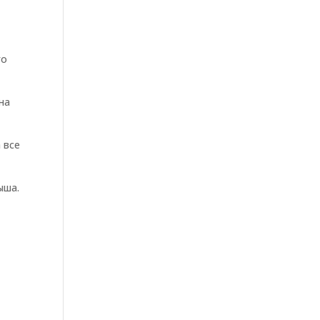
го
на
 все
ыша.