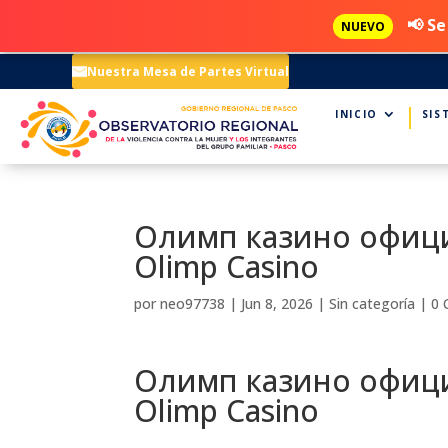
📢 Se
NUEVO
Nuestra Mesa de Partes Virtual
INICIO
SIS
Олимп казино офици
Olimp Casino
por
neo97738
|
Jun 8, 2026
|
Sin categoría
|
0 
Олимп казино офици
Olimp Casino