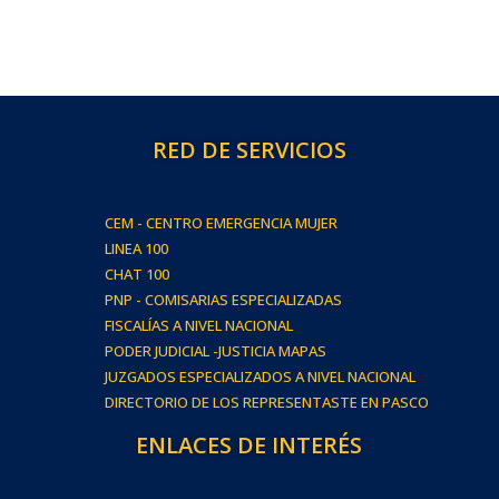
RED DE SERVICIOS
CEM - CENTRO EMERGENCIA MUJER
LINEA 100
CHAT 100
PNP - COMISARIAS ESPECIALIZADAS
FISCALÍAS A NIVEL NACIONAL
PODER JUDICIAL -JUSTICIA MAPAS
JUZGADOS ESPECIALIZADOS A NIVEL NACIONAL
DIRECTORIO DE LOS REPRESENTASTE EN PASCO
ENLACES DE INTERÉS