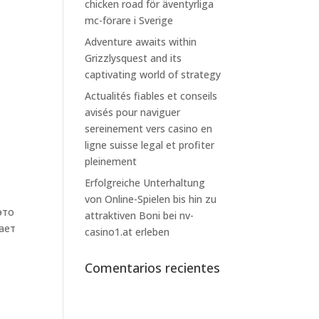
chicken road för äventyrliga
mc-förare i Sverige
Adventure awaits within
Grizzlysquest and its
captivating world of strategy
Actualités fiables et conseils
avisés pour naviguer
sereinement vers casino en
ligne suisse legal et profiter
pleinement
Erfolgreiche Unterhaltung
von Online-Spielen bis hin zu
это
attraktiven Boni bei nv-
гает
casino1.at erleben
Comentarios recientes