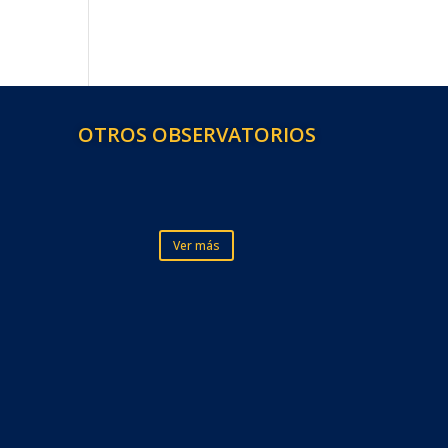
OTROS OBSERVATORIOS
Ver más