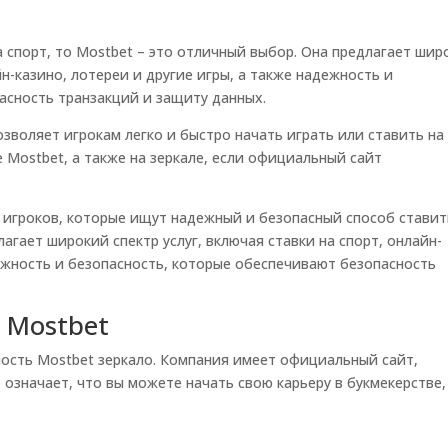
а спорт, то Mostbet – это отличный выбор. Она предлагает шир
йн-казино, лотереи и другие игры, а также надежность и
асность транзакций и защиту данных.
озволяет игрокам легко и быстро начать играть или ставить на
 Mostbet, а также на зеркале, если официальный сайт
я игроков, которые ищут надежный и безопасный способ ставит
лагает широкий спектр услуг, включая ставки на спорт, онлайн-
дежность и безопасность, которые обеспечивают безопасность
 Mostbet
ность Mostbet зеркало. Компания имеет официальный сайт,
 означает, что вы можете начать свою карьеру в букмекерстве,