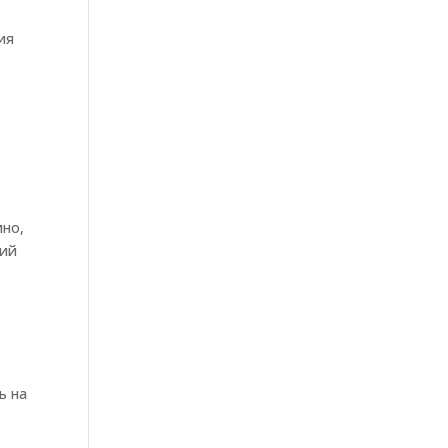
ия
о
ино,
ций
ь на