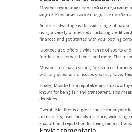
Mostbet предлагает простой и интуитивно п
ищете. Компания также предлагает мобильн
Another advantage is the wide range of paymen
using a variety of methods, including credit car
finances and get started with your betting care
Mostbet also offers a wide range of sports and 
football, basketball, tennis, and more. This me
Mostbet also has a strong focus on customer su
with any questions or issues you may have. Thi
Finally, Mostbet is a reputable and trustworth
known for being fair and transparent. This mean
decisions.
Overall, Mostbet is a great choice for anyone lo
accessibility, user-friendly interface, wide ran
support, and reputation for being fair and trans
Enviar comentario