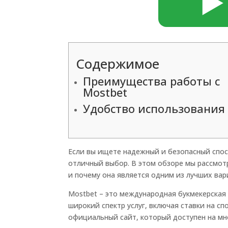
▶
Содержимое
Преимущества работы с
Mostbet
Удобство использования
Если вы ищете надежный и безопасный спосо
отличный выбор. В этом обзоре мы рассмотр
и почему она является одним из лучших вар
Mostbet – это международная букмекерская 
широкий спектр услуг, включая ставки на сп
официальный сайт, который доступен на мно