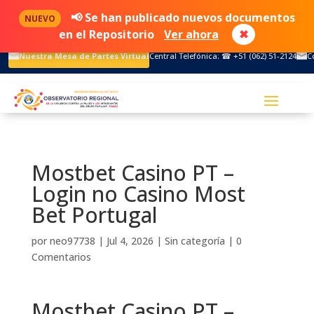
📢 Se han publicado nuevos documentos
NUEVO
en el Repositorio
Ver ahora
✖
Nuestra Mesa de Partes Virtual
Central Telefónica: ☎ +51 (062) 51-2124
C
Mostbet Casino PT –
Login no Casino Most
Bet Portugal
por
neo97738
|
Jul 4, 2026
|
Sin categoría
|
0
Comentarios
Mostbet Casino PT –