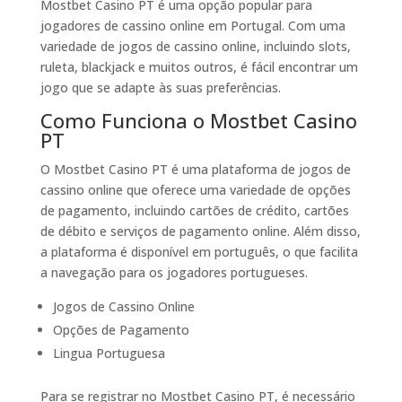
Mostbet Casino PT é uma opção popular para
jogadores de cassino online em Portugal. Com uma
variedade de jogos de cassino online, incluindo slots,
ruleta, blackjack e muitos outros, é fácil encontrar um
jogo que se adapte às suas preferências.
Como Funciona o Mostbet Casino
PT
O Mostbet Casino PT é uma plataforma de jogos de
cassino online que oferece uma variedade de opções
de pagamento, incluindo cartões de crédito, cartões
de débito e serviços de pagamento online. Além disso,
a plataforma é disponível em português, o que facilita
a navegação para os jogadores portugueses.
Jogos de Cassino Online
Opções de Pagamento
Lingua Portuguesa
Para se registrar no Mostbet Casino PT, é necessário