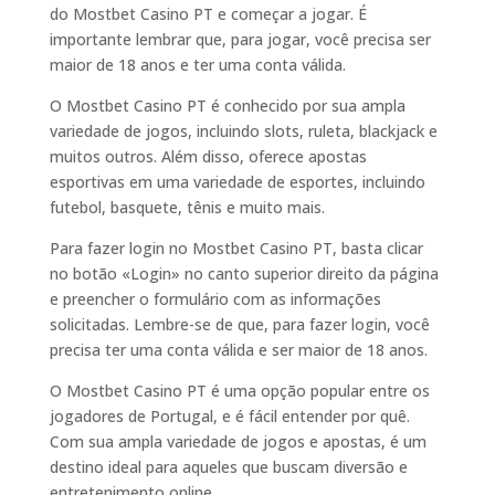
do Mostbet Casino PT e começar a jogar. É
importante lembrar que, para jogar, você precisa ser
maior de 18 anos e ter uma conta válida.
O Mostbet Casino PT é conhecido por sua ampla
variedade de jogos, incluindo slots, ruleta, blackjack e
muitos outros. Além disso, oferece apostas
esportivas em uma variedade de esportes, incluindo
futebol, basquete, tênis e muito mais.
Para fazer login no Mostbet Casino PT, basta clicar
no botão «Login» no canto superior direito da página
e preencher o formulário com as informações
solicitadas. Lembre-se de que, para fazer login, você
precisa ter uma conta válida e ser maior de 18 anos.
O Mostbet Casino PT é uma opção popular entre os
jogadores de Portugal, e é fácil entender por quê.
Com sua ampla variedade de jogos e apostas, é um
destino ideal para aqueles que buscam diversão e
entretenimento online.