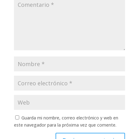
Guarda mi nombre, correo electrónico y web en
este navegador para la próxima vez que comente.