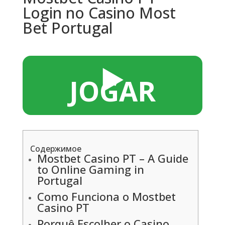
Login no Casino Most
Bet Portugal
▶️
JOGAR
Содержимое
Mostbet Casino PT – A Guide
to Online Gaming in
Portugal
Como Funciona o Mostbet
Casino PT
Porquê Escolher o Casino