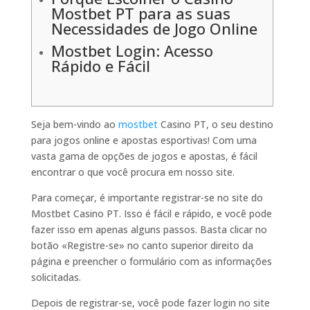
Mostbet PT para as suas
Necessidades de Jogo Online
Mostbet Login: Acesso
Rápido e Fácil
Seja bem-vindo ao
mostbet
Casino PT, o seu destino
para jogos online e apostas esportivas! Com uma
vasta gama de opções de jogos e apostas, é fácil
encontrar o que você procura em nosso site.
Para começar, é importante registrar-se no site do
Mostbet Casino PT. Isso é fácil e rápido, e você pode
fazer isso em apenas alguns passos. Basta clicar no
botão «Registre-se» no canto superior direito da
página e preencher o formulário com as informações
solicitadas.
Depois de registrar-se, você pode fazer login no site