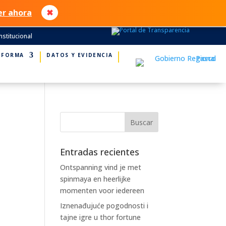
er ahora
✖
nstitucional
NFORMA
DATOS Y EVIDENCIA
Entradas recientes
Ontspanning vind je met
spinmaya en heerlijke
momenten voor iedereen
Iznenađujuće pogodnosti i
tajne igre u thor fortune