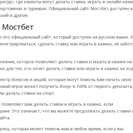
сурс, где клиенты могут делать ставки, играть в онлайн-казин
ортсменах и турнирах. Официальный сайт Мостбет доступен н
ский и другие.
 Мостбет
 его официальный сайт, который доступен на русском языке. 
егистрироваться, сделать ставку или играть в казино, не забот
жение, которое позволяет делать ставки и играть в казино на
 для тех, кто хочет делать ставки или играть в казино на ход
ектр бонусов и акций, которые могут помочь вам начать свою
новый игрок может получить бонус в 100% от первого депозита,
и делать ставки на спорт.
 позволяет вам делать ставки и играть в казино, если
ране. Это означает, что вы можете продолжать делать ставки 
айта.
ржку, которая может помочь вам в любое время, если у вас