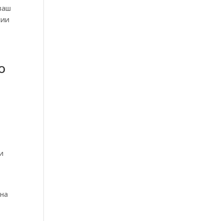
ваш
сии
о
.
и
 на