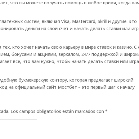
чает, что вы можете получать помощь в любое время, когда ва
тежных систем, включая Visa, Mastercard, Skrill и другие. Это
понировать деньги на свой счет и начать делать ставки или иг
тех, кто хочет начать свою карьеру в мире ставок и казино. С 
ем, бонусами и акциями, зеркалом, 24/7 поддержкой и широк
гает все, что вам нужно, чтобы начать делать ставки или игра
удобную букмекерскую контору, которая предлагает широкий
 Вход на официальный сайт Мостбет – это первый шаг к началу
cada.
Los campos obligatorios están marcados con
*