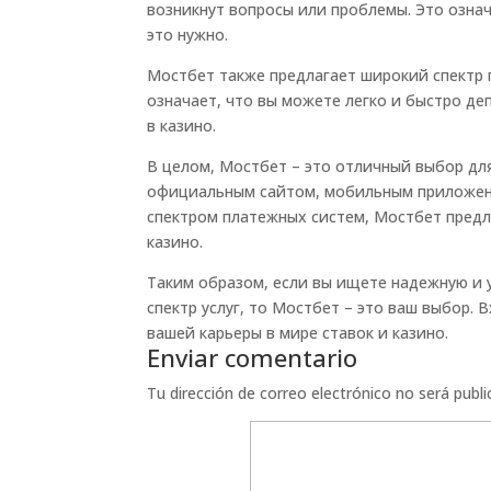
возникнут вопросы или проблемы. Это озна
это нужно.
Мостбет также предлагает широкий спектр пла
означает, что вы можете легко и быстро де
в казино.
В целом, Мостбет – это отличный выбор для 
официальным сайтом, мобильным приложени
спектром платежных систем, Мостбет предла
казино.
Таким образом, если вы ищете надежную и 
спектр услуг, то Мостбет – это ваш выбор.
вашей карьеры в мире ставок и казино.
Enviar comentario
Tu dirección de correo electrónico no será publi