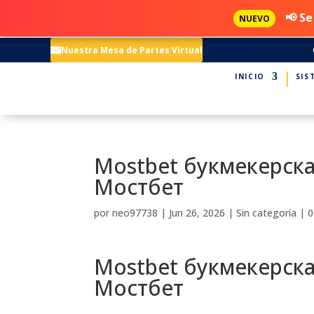
📢 Se
NUEVO
Nuestra Mesa de Partes Virtual
INICIO
SIS
Mostbet букмекерска
Мостбет
por
neo97738
|
Jun 26, 2026
|
Sin categoría
|
0
Mostbet букмекерска
Мостбет