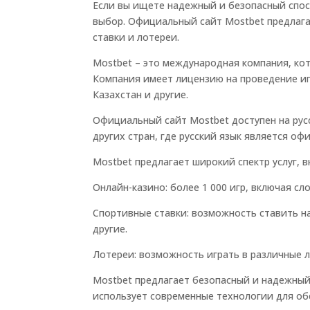
Если вы ищете надежный и безопасный спосо
выбор. Официальный сайт Mostbet предлага
ставки и лотереи.
Mostbet – это международная компания, кот
Компания имеет лицензию на проведение иго
Казахстан и другие.
Официальный сайт Mostbet доступен на русс
других стран, где русский язык является оф
Mostbet предлагает широкий спектр услуг, в
Онлайн-казино: более 1 000 игр, включая сло
Спортивные ставки: возможность ставить на
другие.
Лотереи: возможность играть в различные л
Mostbet предлагает безопасный и надежный 
использует современные технологии для об