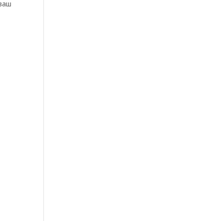
 ваш
,