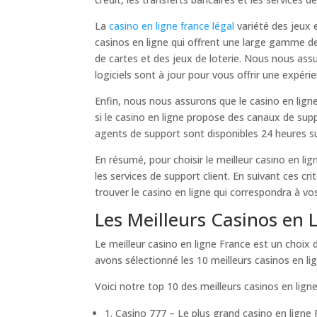
La
casino en ligne france légal
variété des jeux 
casinos en ligne qui offrent une large gamme de
de cartes et des jeux de loterie. Nous nous ass
logiciels sont à jour pour vous offrir une expéri
Enfin, nous nous assurons que le casino en ligne 
si le casino en ligne propose des canaux de suppo
agents de support sont disponibles 24 heures su
En résumé, pour choisir le meilleur casino en ligne,
les services de support client. En suivant ces cr
trouver le casino en ligne qui correspondra à vo
Les Meilleurs Casinos en 
Le meilleur casino en ligne France est un choix d
avons sélectionné les 10 meilleurs casinos en li
Voici notre top 10 des meilleurs casinos en ligne
1. Casino 777 – Le plus grand casino en ligne 