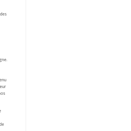
 des
gne.
tenu
ueur
nos
e
 de