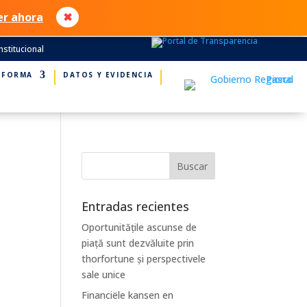
er ahora
✖
nstitucional
NFORMA
DATOS Y EVIDENCIA
Entradas recientes
Oportunitățile ascunse de
piață sunt dezvăluite prin
thorfortune și perspectivele
sale unice
Financiële kansen en