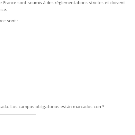
gne France sont soumis à des réglementations strictes et doivent
nce.
nce sont :
cada.
Los campos obligatorios están marcados con
*