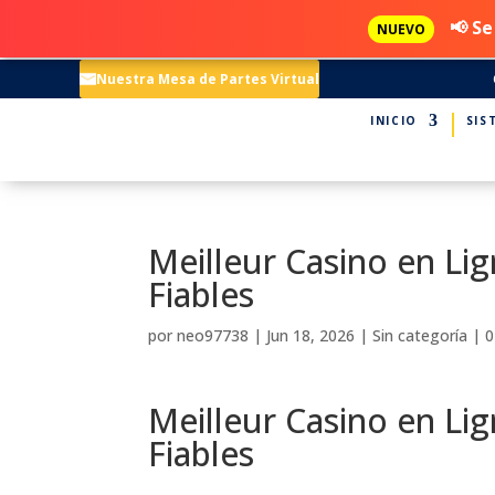
📢 Se
NUEVO
Nuestra Mesa de Partes Virtual
INICIO
SIS
Meilleur Casino en Li
Fiables
por
neo97738
|
Jun 18, 2026
|
Sin categoría
|
0
Meilleur Casino en Li
Fiables