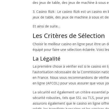
des jeux de table, des jeux de machine à sous et
3. Casino Rizk : Le casino Rizk est un casino en 
jeux de table, des jeux de machine à sous et des
Et ainsi de suite…
Les Critères de Sélection
Choisir le meilleur casino en ligne peut être un 
équipé pour faire une sélection éclairée. Voici 
La Légalité
La première chose à vérifier est si le casino en l
l’autorisation nécessaire de la Commission natio
en France. Nous vous recommandons de vérifier s
en ligne (AFCOL) pour vous assurer que vous j
La sécurité est également un critère essentiel po
sécurité robustes, tels que SSL ou TLS, pour p
assurons également que le casino en ligne offre 
crédit, les transferts bancaires et les services d