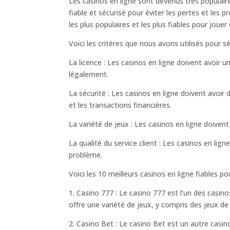
Les casinos en ligne sont devenus très populaire
fiable et sécurisé pour éviter les pertes et les
les plus populaires et les plus fiables pour jouer
Voici les critères que nous avons utilisés pour sé
La licence : Les casinos en ligne doivent avoir 
légalement.
La sécurité : Les casinos en ligne doivent avoi
et les transactions financières.
La variété de jeux : Les casinos en ligne doiven
La qualité du service client : Les casinos en lign
problème.
Voici les 10 meilleurs casinos en ligne fiables po
1. Casino 777 : Le casino 777 est l’un des casinos
offre une variété de jeux, y compris des jeux de
2. Casino Bet : Le casino Bet est un autre casino