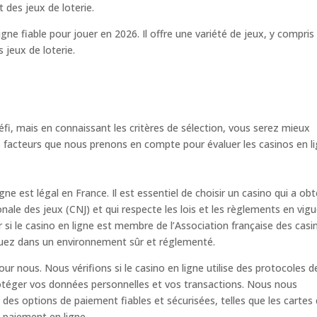
 des jeux de loterie.
ligne fiable pour jouer en 2026. Il offre une variété de jeux, y compris
 jeux de loterie.
défi, mais en connaissant les critères de sélection, vous serez mieux
les facteurs que nous prenons en compte pour évaluer les casinos en li
igne est légal en France. Il est essentiel de choisir un casino qui a ob
nale des jeux (CNJ) et qui respecte les lois et les règlements en vig
i le casino en ligne est membre de l’Association française des casi
ouez dans un environnement sûr et réglementé.
ur nous. Nous vérifions si le casino en ligne utilise des protocoles d
rotéger vos données personnelles et vos transactions. Nous nous
des options de paiement fiables et sécurisées, telles que les cartes
e paiement en ligne.