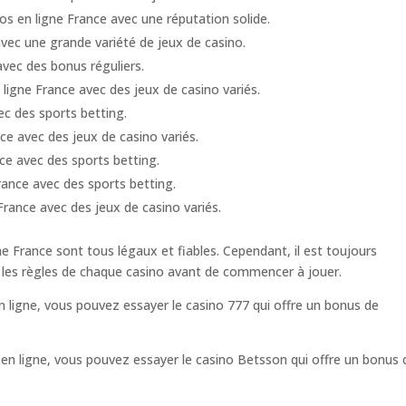
os en ligne France avec une réputation solide.
avec une grande variété de jeux de casino.
avec des bonus réguliers.
 ligne France avec des jeux de casino variés.
ec des sports betting.
nce avec des jeux de casino variés.
ce avec des sports betting.
rance avec des sports betting.
rance avec des jeux de casino variés.
ne France sont tous légaux et fiables. Cependant, il est toujours
t les règles de chaque casino avant de commencer à jouer.
en ligne, vous pouvez essayer le casino 777 qui offre un bonus de
 en ligne, vous pouvez essayer le casino Betsson qui offre un bonus 