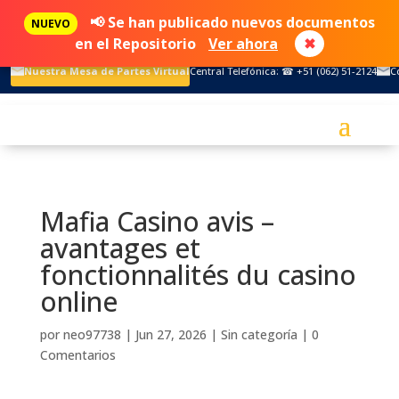
📢 Se han publicado nuevos documentos
NUEVO
en el Repositorio
Ver ahora
✖
Nuestra Mesa de Partes Virtual
Central Telefónica: ☎ +51 (062) 51-2124
C
Mafia Casino avis –
avantages et
fonctionnalités du casino
online
por
neo97738
|
Jun 27, 2026
|
Sin categoría
|
0
Comentarios