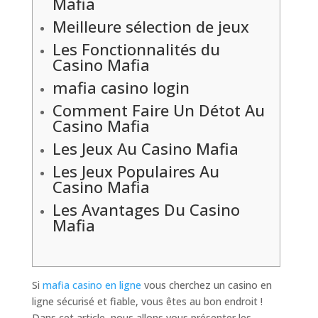
Mafia
Meilleure sélection de jeux
Les Fonctionnalités du
Casino Mafia
mafia casino login
Comment Faire Un Détot Au
Casino Mafia
Les Jeux Au Casino Mafia
Les Jeux Populaires Au
Casino Mafia
Les Avantages Du Casino
Mafia
Si
mafia casino en ligne
vous cherchez un casino en
ligne sécurisé et fiable, vous êtes au bon endroit !
Dans cet article, nous allons vous présenter les