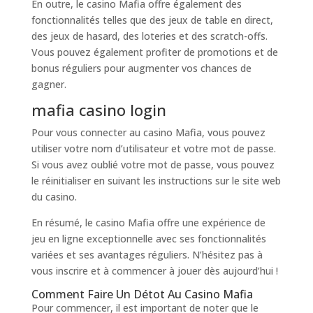
En outre, le casino Mafia offre également des
fonctionnalités telles que des jeux de table en direct,
des jeux de hasard, des loteries et des scratch-offs.
Vous pouvez également profiter de promotions et de
bonus réguliers pour augmenter vos chances de
gagner.
mafia casino login
Pour vous connecter au casino Mafia, vous pouvez
utiliser votre nom d’utilisateur et votre mot de passe.
Si vous avez oublié votre mot de passe, vous pouvez
le réinitialiser en suivant les instructions sur le site web
du casino.
En résumé, le casino Mafia offre une expérience de
jeu en ligne exceptionnelle avec ses fonctionnalités
variées et ses avantages réguliers. N’hésitez pas à
vous inscrire et à commencer à jouer dès aujourd’hui !
Comment Faire Un Détot Au Casino Mafia
Pour commencer, il est important de noter que le