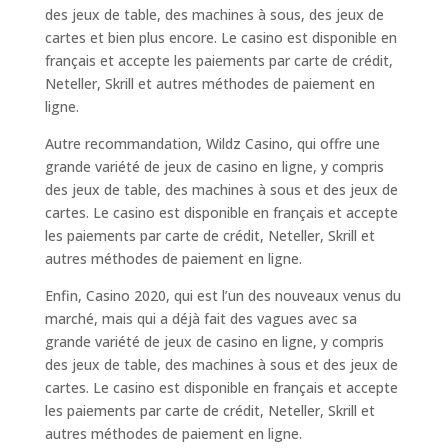
des jeux de table, des machines à sous, des jeux de
cartes et bien plus encore. Le casino est disponible en
français et accepte les paiements par carte de crédit,
Neteller, Skrill et autres méthodes de paiement en
ligne.
Autre recommandation, Wildz Casino, qui offre une
grande variété de jeux de casino en ligne, y compris
des jeux de table, des machines à sous et des jeux de
cartes. Le casino est disponible en français et accepte
les paiements par carte de crédit, Neteller, Skrill et
autres méthodes de paiement en ligne.
Enfin, Casino 2020, qui est l’un des nouveaux venus du
marché, mais qui a déjà fait des vagues avec sa
grande variété de jeux de casino en ligne, y compris
des jeux de table, des machines à sous et des jeux de
cartes. Le casino est disponible en français et accepte
les paiements par carte de crédit, Neteller, Skrill et
autres méthodes de paiement en ligne.