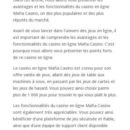
avantages et les fonctionnalités du casino en ligne
Mafia Casino, un des plus populaires et des plus
réputés du marché.
Avant de vous lancer dans l’univers des jeux en ligne, il
est important de comprendre les avantages et les
fonctionnalités du casino en ligne Mafia Casino. C’est
pourquoi nous allons vous présenter les points forts
de ce casino en ligne.
Le casino en ligne Mafia Casino est connu pour son
offre variée de jeux, allant des jeux de table aux
machines à sous, en passant par les jeux de cartes et
les jeux de hasard. Vous pouvez ainsi choisir parmi
plus de 1 000 jeux pour trouver le qui vous plaît le plus.
Les fonctionnalités du casino en ligne Mafia Casino
sont également très appréciables. Vous pouvez ainsi
bénéficier d’une plateforme de jeu sécurisée et fiable,
ainsi que d’une équipe de support client disponible