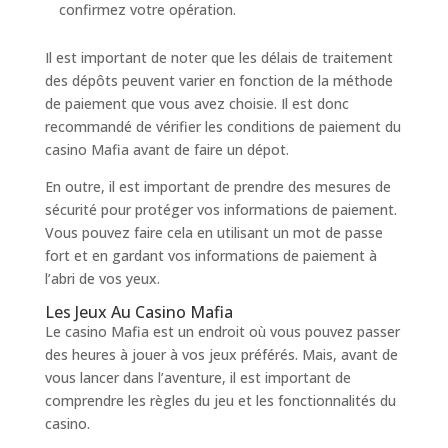
confirmez votre opération.
Il est important de noter que les délais de traitement
des dépôts peuvent varier en fonction de la méthode
de paiement que vous avez choisie. Il est donc
recommandé de vérifier les conditions de paiement du
casino Mafia avant de faire un dépot.
En outre, il est important de prendre des mesures de
sécurité pour protéger vos informations de paiement.
Vous pouvez faire cela en utilisant un mot de passe
fort et en gardant vos informations de paiement à
l’abri de vos yeux.
Les Jeux Au Casino Mafia
Le casino Mafia est un endroit où vous pouvez passer
des heures à jouer à vos jeux préférés. Mais, avant de
vous lancer dans l’aventure, il est important de
comprendre les règles du jeu et les fonctionnalités du
casino.