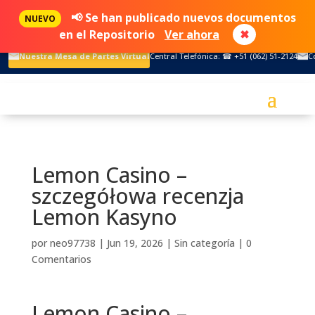
📢 Se han publicado nuevos documentos
NUEVO
en el Repositorio
Ver ahora
✖
Nuestra Mesa de Partes Virtual
Central Telefónica: ☎ +51 (062) 51-2124
C
Lemon Casino –
szczegółowa recenzja
Lemon Kasyno
por
neo97738
|
Jun 19, 2026
|
Sin categoría
|
0
Comentarios
Lemon Casino –