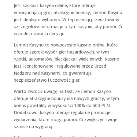
Jeśli szukasz kasyna online, które oferuje
emocjonującą grę i atrakcyjne bonusy, Lemon Kasyno
jest idealnym wyborem. W tej recenzji przedstawimy
szczegółowe informacje o tym kasynie, aby pomóc Ci
w podejmowaniu decyzji.
Lemon Kasyno to nowoczesne kasyno online, które
oferuje szeroki wybór gier hazardowych, w tym
ruletki, automatów, blackjacka i wiele innych. Kasyno
jest licencjonowane i regulowane przez Urząd
Nadzoru nad Kasynami, co gwarantuje
bezpieczeństwo i uczciwość gier.
Warto zwrócić uwagę na fakt, że Lemon Kasyno
oferuje atrakcyjne bonusy dla nowych graczy, w tym
bonus powitalny w wysokości 100% do 500 PLN.
Dodatkowo, kasyno oferuje regularne promocje i
wydarzenia, które mogą pomóc Ci zwiększyć swoje
szanse na wygraną.