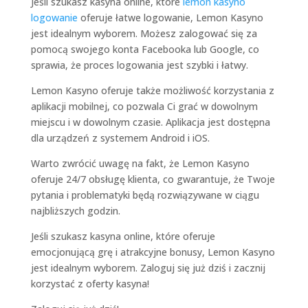
Jeśli szukasz kasyna online, które
lemon kasyno
logowanie
oferuje łatwe logowanie, Lemon Kasyno
jest idealnym wyborem. Możesz zalogować się za
pomocą swojego konta Facebooka lub Google, co
sprawia, że proces logowania jest szybki i łatwy.
Lemon Kasyno oferuje także możliwość korzystania z
aplikacji mobilnej, co pozwala Ci grać w dowolnym
miejscu i w dowolnym czasie. Aplikacja jest dostępna
dla urządzeń z systemem Android i iOS.
Warto zwrócić uwagę na fakt, że Lemon Kasyno
oferuje 24/7 obsługę klienta, co gwarantuje, że Twoje
pytania i problematyki będą rozwiązywane w ciągu
najbliższych godzin.
Jeśli szukasz kasyna online, które oferuje
emocjonującą grę i atrakcyjne bonusy, Lemon Kasyno
jest idealnym wyborem. Zaloguj się już dziś i zacznij
korzystać z oferty kasyna!