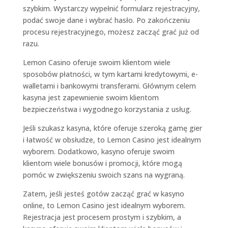
szybkim. Wystarczy wypełnić formularz rejestracyjny,
podać swoje dane i wybrać hasło. Po zakończeniu
procesu rejestracyjnego, możesz zacząć grać już od
razu.
Lemon Casino oferuje swoim klientom wiele
sposobów płatności, w tym kartami kredytowymi, e-
walletami i bankowymi transferami. Głównym celem
kasyna jest zapewnienie swoim klientom
bezpieczeństwa i wygodnego korzystania z usług.
Jeśli szukasz kasyna, które oferuje szeroką gamę gier
i łatwość w obsłudze, to Lemon Casino jest idealnym
wyborem. Dodatkowo, kasyno oferuje swoim
klientom wiele bonusów i promocji, które mogą
pomóc w zwiększeniu swoich szans na wygraną.
Zatem, jeśli jesteś gotów zacząć grać w kasyno
online, to Lemon Casino jest idealnym wyborem.
Rejestracja jest procesem prostym i szybkim, a