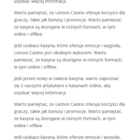
uzyskać więcej informacji.
Warto pamiętać, że Lemon Casino oferuje korzyści dla
graczy, takie jak bonusy i promocje. Warto pamiętać,
że kasyna są dostępne w różnych formach, w tym
online i offline.
Jeśli szukasz kasyna, które oferuje emocje i wygodę,
Lemon Casino jest idealnym wyborem. Warto
pamiętać, że kasyna są dostępne w różnych formach,
w tym online i offline.
Jeśli jesteś nowy w świecie kasyna, warto zapoznać
się z naszymi artykułami o kasynach online, aby
uzyskać więcej informacji.
Warto pamiętać, że Lemon Casino oferuje korzyści dla
graczy, takie jak bonusy i promocje. Warto pamiętać,
że kasyna są dostępne w różnych formach, w tym
online i offline.
Jeśli szukasz kasyna, które oferuje emocje i wygodę,