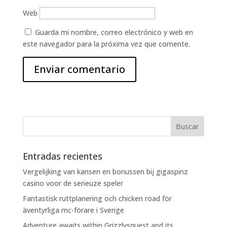
Web
Guarda mi nombre, correo electrónico y web en
este navegador para la próxima vez que comente.
Entradas recientes
Vergelijking van kansen en bonussen bij gigaspinz
casino voor de serieuze speler
Fantastisk ruttplanering och chicken road för
äventyrliga mc-förare i Sverige
Adventure awaits within Grizzlysquest and its