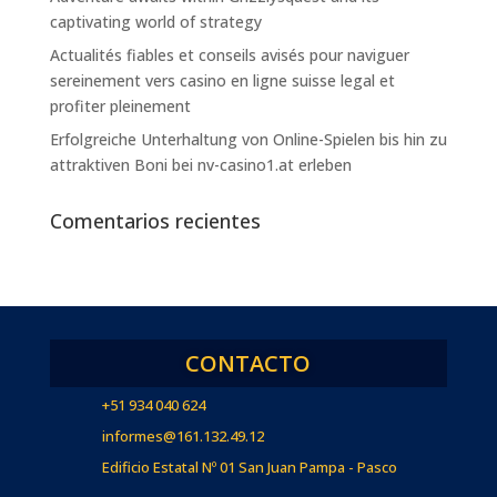
captivating world of strategy
Actualités fiables et conseils avisés pour naviguer
sereinement vers casino en ligne suisse legal et
profiter pleinement
Erfolgreiche Unterhaltung von Online-Spielen bis hin zu
attraktiven Boni bei nv-casino1.at erleben
Comentarios recientes
CONTACTO
+51 934 040 624
informes@161.132.49.12
Edificio Estatal Nº 01 San Juan Pampa - Pasco