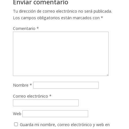
Enviar comentario
Tu dirección de correo electrónico no será publicada.
Los campos obligatorios están marcados con
*
Comentario
*
Nombre
*
Correo electrónico
*
Web
Guarda mi nombre, correo electrónico y web en