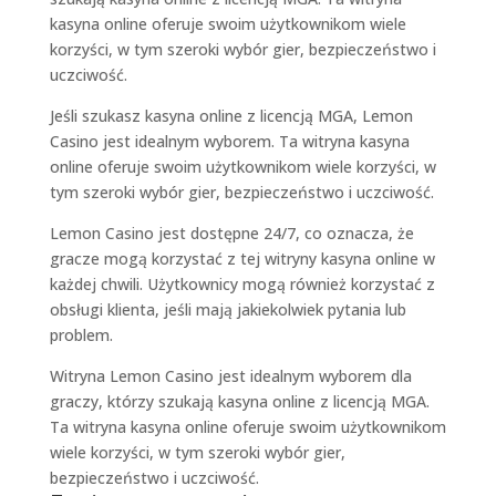
kasyna online oferuje swoim użytkownikom wiele
korzyści, w tym szeroki wybór gier, bezpieczeństwo i
uczciwość.
Jeśli szukasz kasyna online z licencją MGA, Lemon
Casino jest idealnym wyborem. Ta witryna kasyna
online oferuje swoim użytkownikom wiele korzyści, w
tym szeroki wybór gier, bezpieczeństwo i uczciwość.
Lemon Casino jest dostępne 24/7, co oznacza, że
gracze mogą korzystać z tej witryny kasyna online w
każdej chwili. Użytkownicy mogą również korzystać z
obsługi klienta, jeśli mają jakiekolwiek pytania lub
problem.
Witryna Lemon Casino jest idealnym wyborem dla
graczy, którzy szukają kasyna online z licencją MGA.
Ta witryna kasyna online oferuje swoim użytkownikom
wiele korzyści, w tym szeroki wybór gier,
bezpieczeństwo i uczciwość.