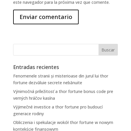
este navegador para la próxima vez que comente.
Entradas recientes
Fenomenele stranii și misterioase din jurul lui thor
fortune dezvăluie secrete nebănuite
Výnimočná príležitosť a thor fortune bonus code pre
verných hráčov kasína
Výjimečné investice a thor fortune pro budoucí
generace rodiny
Obliczenia i spekulacje wokół thor fortune w nowym
kontekście finansowym