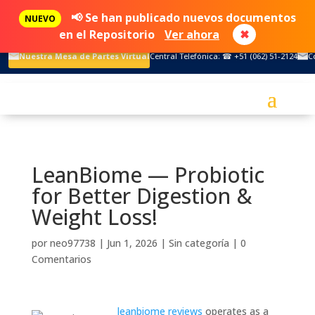
📢 Se han publicado nuevos documentos
NUEVO
en el Repositorio
Ver ahora
✖
Nuestra Mesa de Partes Virtual
Central Telefónica: ☎ +51 (062) 51-2124
C
LeanBiome — Probiotic
for Better Digestion &
Weight Loss!
por
neo97738
|
Jun 1, 2026
|
Sin categoría
|
0
Comentarios
leanbiome reviews
operates as a