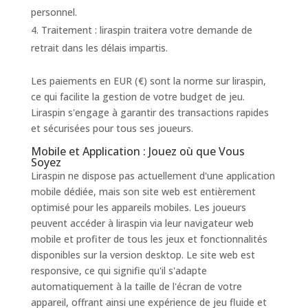
personnel.
Traitement : liraspin traitera votre demande de
retrait dans les délais impartis.
Les paiements en EUR (€) sont la norme sur liraspin,
ce qui facilite la gestion de votre budget de jeu.
Liraspin s'engage à garantir des transactions rapides
et sécurisées pour tous ses joueurs.
Mobile et Application : Jouez où que Vous
Soyez
Liraspin ne dispose pas actuellement d'une application
mobile dédiée, mais son site web est entièrement
optimisé pour les appareils mobiles. Les joueurs
peuvent accéder à liraspin via leur navigateur web
mobile et profiter de tous les jeux et fonctionnalités
disponibles sur la version desktop. Le site web est
responsive, ce qui signifie qu'il s'adapte
automatiquement à la taille de l'écran de votre
appareil, offrant ainsi une expérience de jeu fluide et