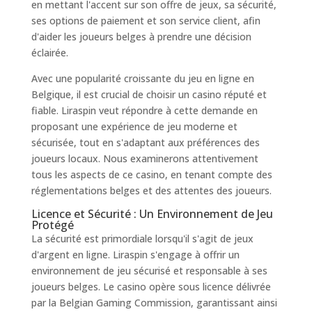
en mettant l'accent sur son offre de jeux, sa sécurité,
ses options de paiement et son service client, afin
d'aider les joueurs belges à prendre une décision
éclairée.
Avec une popularité croissante du jeu en ligne en
Belgique, il est crucial de choisir un casino réputé et
fiable. Liraspin veut répondre à cette demande en
proposant une expérience de jeu moderne et
sécurisée, tout en s'adaptant aux préférences des
joueurs locaux. Nous examinerons attentivement
tous les aspects de ce casino, en tenant compte des
réglementations belges et des attentes des joueurs.
Licence et Sécurité : Un Environnement de Jeu
Protégé
La sécurité est primordiale lorsqu'il s'agit de jeux
d'argent en ligne. Liraspin s'engage à offrir un
environnement de jeu sécurisé et responsable à ses
joueurs belges. Le casino opère sous licence délivrée
par la Belgian Gaming Commission, garantissant ainsi