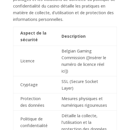
confidentialité du casino détaille les pratiques en
matière de collecte, d'utilisation et de protection des
informations personnelles.
Aspect de la
Description
sécurité
Belgian Gaming
Commission ([Insérer le
Licence
numéro de licence réel
ici])
SSL (Secure Socket
Cryptage
Layer)
Protection
Mesures physiques et
des données
numériques rigoureuses
Détaille la collecte,
Politique de
l’utilisation et la
confidentialité
protection des données