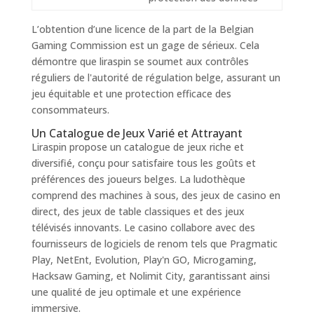
L’obtention d’une licence de la part de la Belgian
Gaming Commission est un gage de sérieux. Cela
démontre que liraspin se soumet aux contrôles
réguliers de l'autorité de régulation belge, assurant un
jeu équitable et une protection efficace des
consommateurs.
Un Catalogue de Jeux Varié et Attrayant
Liraspin propose un catalogue de jeux riche et
diversifié, conçu pour satisfaire tous les goûts et
préférences des joueurs belges. La ludothèque
comprend des machines à sous, des jeux de casino en
direct, des jeux de table classiques et des jeux
télévisés innovants. Le casino collabore avec des
fournisseurs de logiciels de renom tels que Pragmatic
Play, NetEnt, Evolution, Play'n GO, Microgaming,
Hacksaw Gaming, et Nolimit City, garantissant ainsi
une qualité de jeu optimale et une expérience
immersive.