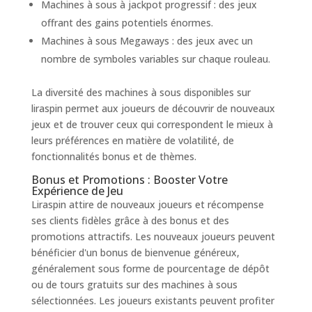
Machines à sous à jackpot progressif : des jeux
offrant des gains potentiels énormes.
Machines à sous Megaways : des jeux avec un
nombre de symboles variables sur chaque rouleau.
La diversité des machines à sous disponibles sur
liraspin permet aux joueurs de découvrir de nouveaux
jeux et de trouver ceux qui correspondent le mieux à
leurs préférences en matière de volatilité, de
fonctionnalités bonus et de thèmes.
Bonus et Promotions : Booster Votre
Expérience de Jeu
Liraspin attire de nouveaux joueurs et récompense
ses clients fidèles grâce à des bonus et des
promotions attractifs. Les nouveaux joueurs peuvent
bénéficier d'un bonus de bienvenue généreux,
généralement sous forme de pourcentage de dépôt
ou de tours gratuits sur des machines à sous
sélectionnées. Les joueurs existants peuvent profiter