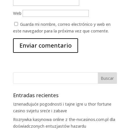
Web
Guarda mi nombre, correo electrónico y web en
este navegador para la próxima vez que comente.
Entradas recientes
Iznenađujuće pogodnosti i tajne igre u thor fortune
casino svijetu sreće i zabave
Rozrywka kasynowa online z the-nvcasinos.com.pl dla
doświadczonych entuzjastów hazardu