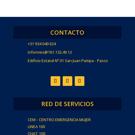
CONTACTO
+51 934 040 624
informes@161.132.49.12
Edificio Estatal Nº 01 San Juan Pampa - Pasco
RED DE SERVICIOS
CEM - CENTRO EMERGENCIA MUJER
LINEA 100
CHAT 100