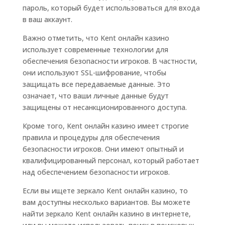
пароль, который будет использоваться для входа
в ваш аккаунт.
Важно отметить, что Kent онлайн казино
использует современные технологии для
обеспечения безопасности игроков. В частности,
они используют SSL-шифрование, чтобы
защищать все передаваемые данные. Это
означает, что ваши личные данные будут
защищены от несанкционированного доступа.
Кроме того, Kent онлайн казино имеет строгие
правила и процедуры для обеспечения
безопасности игроков. Они имеют опытный и
квалифицированный персонал, который работает
над обеспечением безопасности игроков.
Если вы ищете зеркало Kent онлайн казино, то
вам доступны несколько вариантов. Вы можете
найти зеркало Kent онлайн казино в интернете,