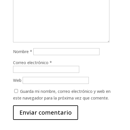
Nombre
*
Correo electrónico
*
Web
Guarda mi nombre, correo electrónico y web en
este navegador para la próxima vez que comente.