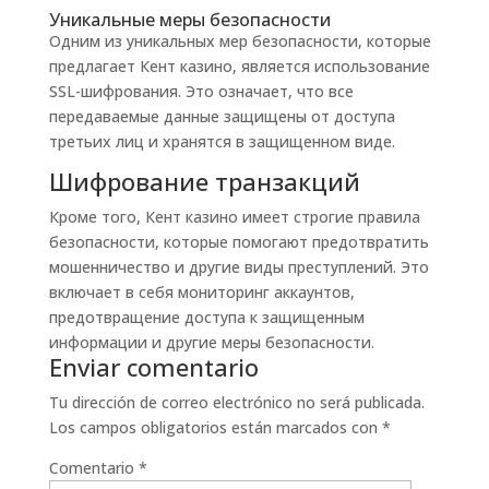
Уникальные меры безопасности
Одним из уникальных мер безопасности, которые
предлагает Кент казино, является использование
SSL-шифрования. Это означает, что все
передаваемые данные защищены от доступа
третьих лиц и хранятся в защищенном виде.
Шифрование транзакций
Кроме того, Кент казино имеет строгие правила
безопасности, которые помогают предотвратить
мошенничество и другие виды преступлений. Это
включает в себя мониторинг аккаунтов,
предотвращение доступа к защищенным
информации и другие меры безопасности.
Enviar comentario
Tu dirección de correo electrónico no será publicada.
Los campos obligatorios están marcados con
*
Comentario
*