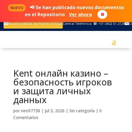
📢 Se han publicado nuevos documentos
NUEVO
en el Repositorio
Ver ahora
✖
Nuestra Mesa de Partes Virtual
Central Telefónica: ☎ +51 (062) 51-2124
C
Kent онлайн казино –
безопасность игроков
и защита личных
данных
por
neo97738
|
Jul 3, 2026
|
Sin categoría
|
0
Comentarios