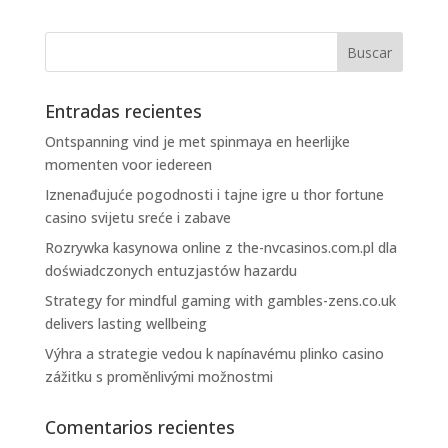
Entradas recientes
Ontspanning vind je met spinmaya en heerlijke
momenten voor iedereen
Iznenađujuće pogodnosti i tajne igre u thor fortune
casino svijetu sreće i zabave
Rozrywka kasynowa online z the-nvcasinos.com.pl dla
doświadczonych entuzjastów hazardu
Strategy for mindful gaming with gambles-zens.co.uk
delivers lasting wellbeing
Výhra a strategie vedou k napínavému plinko casino
zážitku s proměnlivými možnostmi
Comentarios recientes