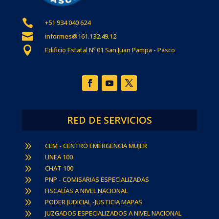

+51 934 040 624

informes@161.132.49.12

Edificio Estatal Nº 01 San Juan Pampa - Pasco
RED DE SERVICIOS
9
CEM - CENTRO EMERGENCIA MUJER
9
LINEA 100
9
CHAT 100
9
PNP - COMISARIAS ESPECIALIZADAS
9
FISCALÍAS A NIVEL NACIONAL
9
PODER JUDICIAL -JUSTICIA MAPAS
9
JUZGADOS ESPECIALIZADOS A NIVEL NACIONAL