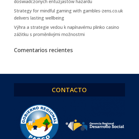
doświadczonych entuzjastów hazardu
Strategy for mindful gaming with gambles-zens.co.uk
delivers lasting wellbeing
Výhra a strategie vedou k napínavému plinko casino
zážitku s proměnlivými možnostmi
Comentarios recientes
CONTACTO