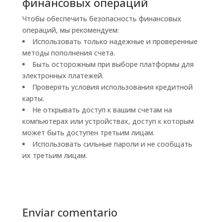
финансовых операций
Чтобы обеспечить безопасность финансовых
операций, мы рекомендуем:
Использовать только надежные и проверенные
методы пополнения счета.
Быть осторожным при выборе платформы для
электронных платежей.
Проверять условия использования кредитной
карты.
Не открывать доступ к вашим счетам на
компьютерах или устройствах, доступ к которым
может быть доступен третьим лицам.
Использовать сильные пароли и не сообщать
их третьим лицам.
Enviar comentario