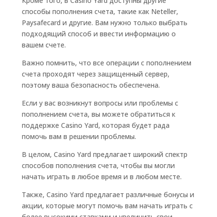
Кроме того, в Casino Yard доступны другие
способы пополнения счета, такие как Neteller,
Paysafecard и другие. Вам нужно только выбрать
подходящий способ и ввести информацию о
вашем счете.
Важно помнить, что все операции с пополнением
счета проходят через защищенный сервер,
поэтому ваша безопасность обеспечена.
Если у вас возникнут вопросы или проблемы с
пополнением счета, вы можете обратиться к
поддержке Casino Yard, которая будет рада
помочь вам в решении проблемы.
В целом, Casino Yard предлагает широкий спектр
способов пополнения счета, чтобы вы могли
начать играть в любое время и в любом месте.
Также, Casino Yard предлагает различные бонусы и
акции, которые могут помочь вам начать играть с
более высокими ставками и увеличить свои