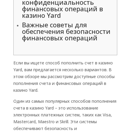
конфиденциальность
финансовых операций в
казино Yard
Важные советы для
обеспечения безопасности
финансовых операций
Если вы ищете способ пополнить счет в казино
Yard, вам предлагается несколько вариантов. В
этом обзоре мы рассмотрим доступные способы
пополнения счета и финансовых операций в
казино Yard.
Один из самых популярных способов пополнения
счета в казино Yard – это использование
электронных платежных систем, таких как Visa,
Mastercard, Maestro и Skrill. Эти системы
обеспечивают безопасность и