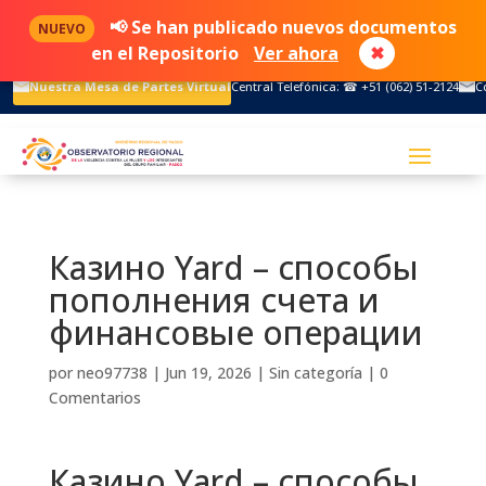
📢 Se han publicado nuevos documentos
NUEVO
en el Repositorio
Ver ahora
✖
Nuestra Mesa de Partes Virtual
Central Telefónica: ☎ +51 (062) 51-2124
C
Казино Yard – способы
пополнения счета и
финансовые операции
por
neo97738
|
Jun 19, 2026
|
Sin categoría
|
0
Comentarios
Казино Yard – способы