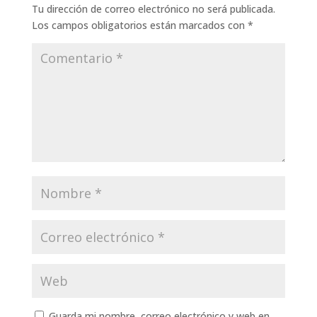
Tu dirección de correo electrónico no será publicada.
Los campos obligatorios están marcados con
*
Guarda mi nombre, correo electrónico y web en