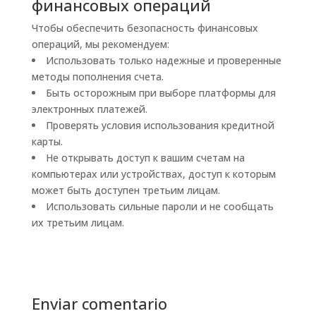
финансовых операций
Чтобы обеспечить безопасность финансовых
операций, мы рекомендуем:
Использовать только надежные и проверенные
методы пополнения счета.
Быть осторожным при выборе платформы для
электронных платежей.
Проверять условия использования кредитной
карты.
Не открывать доступ к вашим счетам на
компьютерах или устройствах, доступ к которым
может быть доступен третьим лицам.
Использовать сильные пароли и не сообщать
их третьим лицам.
Enviar comentario