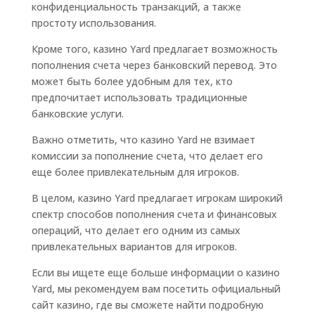
конфиденциальность транзакций, а также
простоту использования.
Кроме того, казино Yard предлагает возможность
пополнения счета через банковский перевод. Это
может быть более удобным для тех, кто
предпочитает использовать традиционные
банковские услуги.
Важно отметить, что казино Yard не взимает
комиссии за пополнение счета, что делает его
еще более привлекательным для игроков.
В целом, казино Yard предлагает игрокам широкий
спектр способов пополнения счета и финансовых
операций, что делает его одним из самых
привлекательных вариантов для игроков.
Если вы ищете еще больше информации о казино
Yard, мы рекомендуем вам посетить официальный
сайт казино, где вы сможете найти подробную