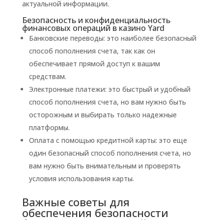
актуальной информации.
Безопасность и конфиденциальность
финансовых операций в казино Yard
Банковские переводы: это наиболее безопасный
способ пополнения счета, так как он
обеспечивает прямой доступ к вашим
средствам.
Электронные платежи: это быстрый и удобный
способ пополнения счета, но вам нужно быть
осторожным и выбирать только надежные
платформы.
Оплата с помощью кредитной карты: это еще
один безопасный способ пополнения счета, но
вам нужно быть внимательным и проверять
условия использования карты.
Важные советы для
обеспечения безопасности