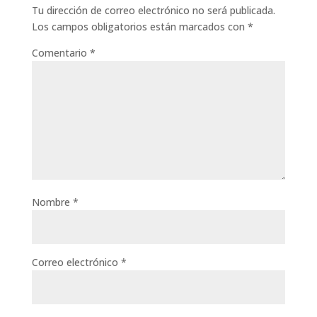
Tu dirección de correo electrónico no será publicada.
Los campos obligatorios están marcados con
*
Comentario
*
Nombre
*
Correo electrónico
*