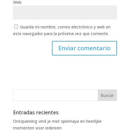
Web
Guarda mi nombre, correo electrónico y web en
este navegador para la próxima vez que comente.
Entradas recientes
Ontspanning vind je met spinmaya en heerlijke
momenten voor iedereen