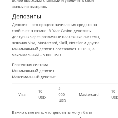
более высокими ставками и увеличить свои
шансы на выигрыш.
Депозиты
Депозит – это процесс зачисления средств на
свой счет в казино. В Yaar Casino депозиты
доступны через различные платежные системы,
включая Visa, Mastercard, Skrill, Neteller и другие.
Минимальный депозит составляет 10 USD, а
максимальный – 5 000 USD.
Платежная система
Минимальный депозит
Максимальный депозит
5
10
10
Visa
000
Mastercard
USD
US
USD
Важно отметить, что депозиты могут быть