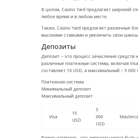
В целом, Casino Yard предлагает широкий с
любое время и в любом месте.
Также, Casino Yard предлагает различные бо
высокими ставками и увеличить свои шансы
Депозиты
Депозит – это процесс зачисления средств н
различные платежные системы, включая Visa, 
составляет 10 USD, а максимальный – 5 000 
Платежная система
Минимальный депозит
Максимальный депозит
5
10
Visa
000
Masterc
USD
USD
Важно отметить, что депозиты могут быть 