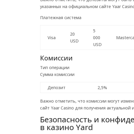
указанных на официальном сайте Yaar Casino
Платежная система
5
20
Visa
000
Masterc
USD
USD
Комиссии
Тип операции
Сумма комиссии
Депозит
2,5%
Важно отметить, что комиссии могут измен
сайт Yaar Casino для получения актуальной
Безопасность и конфид
в казино Yard