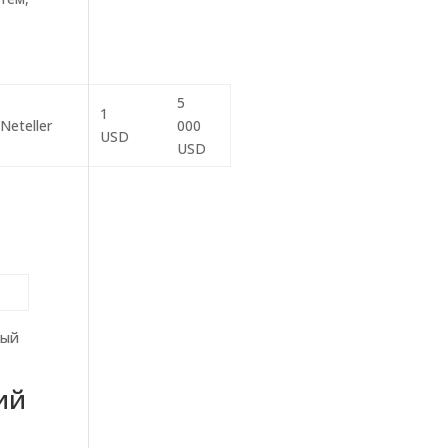
5
1
Neteller
000
USD
USD
ный
ий