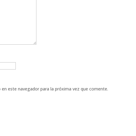
b en este navegador para la próxima vez que comente.