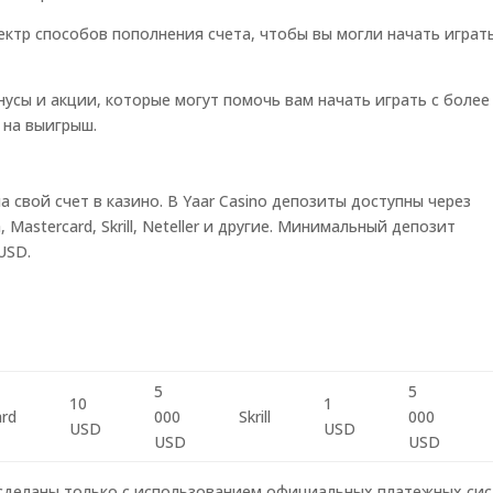
пектр способов пополнения счета, чтобы вы могли начать играт
нусы и акции, которые могут помочь вам начать играть с более
 на выигрыш.
а свой счет в казино. В Yaar Casino депозиты доступны через
Mastercard, Skrill, Neteller и другие. Минимальный депозит
USD.
5
5
10
1
ard
000
Skrill
000
USD
USD
USD
USD
сделаны только с использованием официальных платежных сис