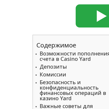
▶
Содержимое
Возможности пополнени
счета в Casino Yard
Депозиты
Комиссии
Безопасность и
конфиденциальность
финансовых операций в
казино Yard
Важные советы для