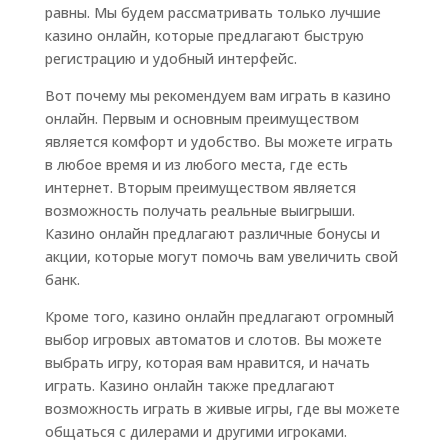
равны. Мы будем рассматривать только лучшие
казино онлайн, которые предлагают быструю
регистрацию и удобный интерфейс.
Вот почему мы рекомендуем вам играть в казино
онлайн. Первым и основным преимуществом
является комфорт и удобство. Вы можете играть
в любое время и из любого места, где есть
интернет. Вторым преимуществом является
возможность получать реальные выигрыши.
Казино онлайн предлагают различные бонусы и
акции, которые могут помочь вам увеличить свой
банк.
Кроме того, казино онлайн предлагают огромный
выбор игровых автоматов и слотов. Вы можете
выбрать игру, которая вам нравится, и начать
играть. Казино онлайн также предлагают
возможность играть в живые игры, где вы можете
общаться с дилерами и другими игроками.