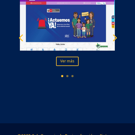
Ver más