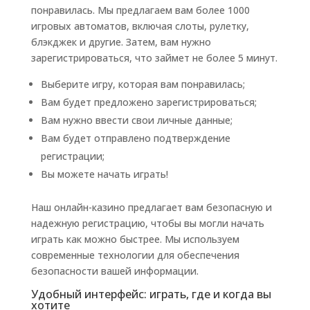
понравилась. Мы предлагаем вам более 1000
игровых автоматов, включая слоты, рулетку,
блэкджек и другие. Затем, вам нужно
зарегистрироваться, что займет не более 5 минут.
Выберите игру, которая вам понравилась;
Вам будет предложено зарегистрироваться;
Вам нужно ввести свои личные данные;
Вам будет отправлено подтверждение
регистрации;
Вы можете начать играть!
Наш онлайн-казино предлагает вам безопасную и
надежную регистрацию, чтобы вы могли начать
играть как можно быстрее. Мы используем
современные технологии для обеспечения
безопасности вашей информации.
Удобный интерфейс: играть, где и когда вы
хотите