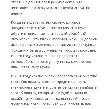
играть на деньги или в режиме demo, что
позволяет вам испытать игры перед игрой на
деньги.
Когда вы ищете казино онлайн, которое
предлагает быструю регистрацию, вам нужно
обратить внимание на интерфейс. Удобный
интерфейс – это ключ к успешной игре. Он должен
быть простым в использовании, иметь доступные
функции и быть доступным на любом устройстве.
В 2026 году казино онлайн предлагают
интерфейсы, которые доступны на компьютере,
планшете и смартфоне.
В 2026 году казино онлайн предлагают множество
способов оплаты, включая кредитные карты,
электронные деньги и другие. Вы можете выбрать
способ оплаты, который вам удобен. Казино
онлайн также предлагают различные бонусы и
программы лояльности, чтобы обеспечить вам