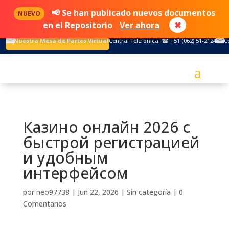
📢 Se han publicado nuevos documentos
NUEVO
en el Repositorio
Ver ahora
✖
Nuestra Mesa de Partes Virtual
Central Telefónica: ☎ +51 (062) 51-2124
C
Казино онлайн 2026 с
быстрой регистрацией
и удобным
интерфейсом
por
neo97738
|
Jun 22, 2026
|
Sin categoría
|
0
Comentarios