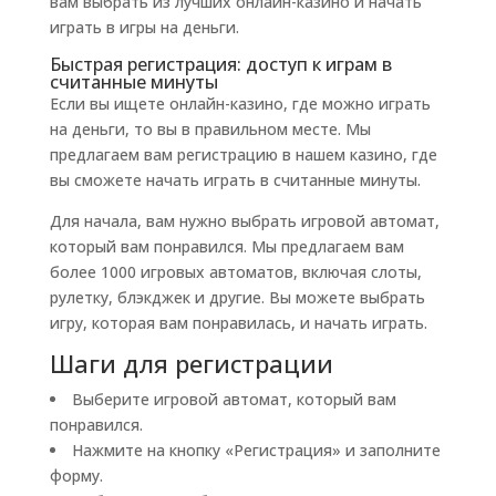
вам выбрать из лучших онлайн-казино и начать
играть в игры на деньги.
Быстрая регистрация: доступ к играм в
считанные минуты
Если вы ищете онлайн-казино, где можно играть
на деньги, то вы в правильном месте. Мы
предлагаем вам регистрацию в нашем казино, где
вы сможете начать играть в считанные минуты.
Для начала, вам нужно выбрать игровой автомат,
который вам понравился. Мы предлагаем вам
более 1000 игровых автоматов, включая слоты,
рулетку, блэкджек и другие. Вы можете выбрать
игру, которая вам понравилась, и начать играть.
Шаги для регистрации
Выберите игровой автомат, который вам
понравился.
Нажмите на кнопку «Регистрация» и заполните
форму.