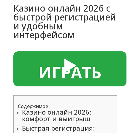
Казино онлайн 2026 с
быстрой регистрацией
и удобным
интерфейсом
▶️
ИГРАТЬ
Содержимое
Казино онлайн 2026:
комфорт и выигрыш
Быстрая регистрация: