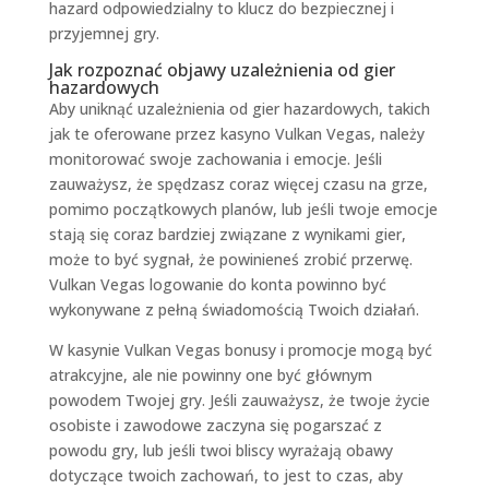
hazard odpowiedzialny to klucz do bezpiecznej i
przyjemnej gry.
Jak rozpoznać objawy uzależnienia od gier
hazardowych
Aby uniknąć uzależnienia od gier hazardowych, takich
jak te oferowane przez kasyno Vulkan Vegas, należy
monitorować swoje zachowania i emocje. Jeśli
zauważysz, że spędzasz coraz więcej czasu na grze,
pomimo początkowych planów, lub jeśli twoje emocje
stają się coraz bardziej związane z wynikami gier,
może to być sygnał, że powinieneś zrobić przerwę.
Vulkan Vegas logowanie do konta powinno być
wykonywane z pełną świadomością Twoich działań.
W kasynie Vulkan Vegas bonusy i promocje mogą być
atrakcyjne, ale nie powinny one być głównym
powodem Twojej gry. Jeśli zauważysz, że twoje życie
osobiste i zawodowe zaczyna się pogarszać z
powodu gry, lub jeśli twoi bliscy wyrażają obawy
dotyczące twoich zachowań, to jest to czas, aby