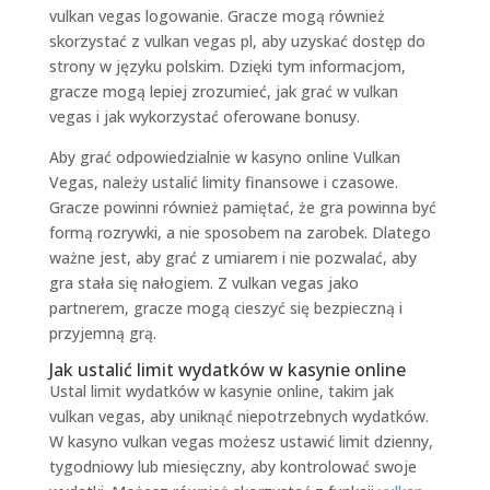
vulkan vegas logowanie. Gracze mogą również
skorzystać z vulkan vegas pl, aby uzyskać dostęp do
strony w języku polskim. Dzięki tym informacjom,
gracze mogą lepiej zrozumieć, jak grać w vulkan
vegas i jak wykorzystać oferowane bonusy.
Aby grać odpowiedzialnie w kasyno online Vulkan
Vegas, należy ustalić limity finansowe i czasowe.
Gracze powinni również pamiętać, że gra powinna być
formą rozrywki, a nie sposobem na zarobek. Dlatego
ważne jest, aby grać z umiarem i nie pozwalać, aby
gra stała się nałogiem. Z vulkan vegas jako
partnerem, gracze mogą cieszyć się bezpieczną i
przyjemną grą.
Jak ustalić limit wydatków w kasynie online
Ustal limit wydatków w kasynie online, takim jak
vulkan vegas, aby uniknąć niepotrzebnych wydatków.
W kasyno vulkan vegas możesz ustawić limit dzienny,
tygodniowy lub miesięczny, aby kontrolować swoje