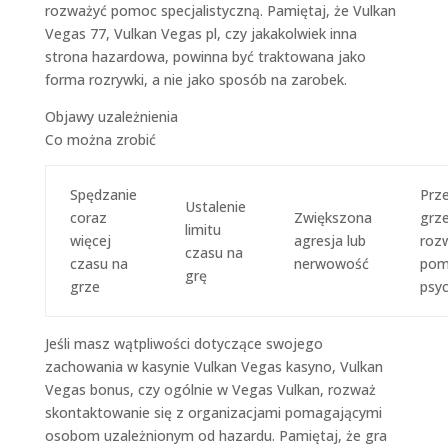
rozważyć pomoc specjalistyczną. Pamiętaj, że Vulkan
Vegas 77, Vulkan Vegas pl, czy jakakolwiek inna
strona hazardowa, powinna być traktowana jako
forma rozrywki, a nie jako sposób na zarobek.
Objawy uzależnienia
Co można zrobić
Spędzanie
Prz
Ustalenie
coraz
Zwiększona
grze
limitu
więcej
agresja lub
roz
czasu na
czasu na
nerwowość
pom
grę
grze
psyc
Jeśli masz wątpliwości dotyczące swojego
zachowania w kasynie Vulkan Vegas kasyno, Vulkan
Vegas bonus, czy ogólnie w Vegas Vulkan, rozważ
skontaktowanie się z organizacjami pomagającymi
osobom uzależnionym od hazardu. Pamiętaj, że gra