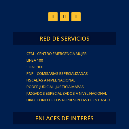
RED DE SERVICIOS
CEM - CENTRO EMERGENCIA MUJER
LINEA 100
CHAT 100
PNP - COMISARIAS ESPECIALIZADAS
FISCALÍAS A NIVEL NACIONAL
PODER JUDICIAL -JUSTICIA MAPAS
JUZGADOS ESPECIALIZADOS A NIVEL NACIONAL
DIRECTORIO DE LOS REPRESENTASTE EN PASCO
ENLACES DE INTERÉS