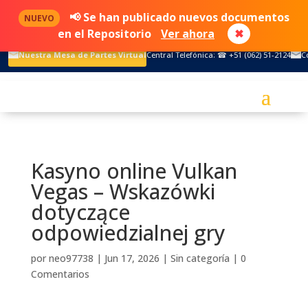
📢 Se han publicado nuevos documentos
NUEVO
en el Repositorio
Ver ahora
✖
Nuestra Mesa de Partes Virtual
Central Telefónica: ☎ +51 (062) 51-2124
C
Kasyno online Vulkan
Vegas – Wskazówki
dotyczące
odpowiedzialnej gry
por
neo97738
|
Jun 17, 2026
|
Sin categoría
|
0
Comentarios