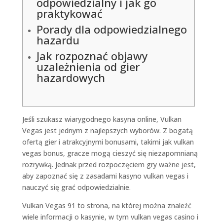
odpowiedzialny i jak go
praktykować
Porady dla odpowiedzialnego
hazardu
Jak rozpoznać objawy
uzależnienia od gier
hazardowych
Jeśli szukasz wiarygodnego kasyna online, Vulkan
Vegas jest jednym z najlepszych wyborów. Z bogatą
ofertą gier i atrakcyjnymi bonusami, takimi jak vulkan
vegas bonus, gracze mogą cieszyć się niezapomnianą
rozrywką. Jednak przed rozpoczęciem gry ważne jest,
aby zapoznać się z zasadami kasyno vulkan vegas i
nauczyć się grać odpowiedzialnie.
Vulkan Vegas 91 to strona, na której można znaleźć
wiele informacji o kasynie, w tym vulkan vegas casino i