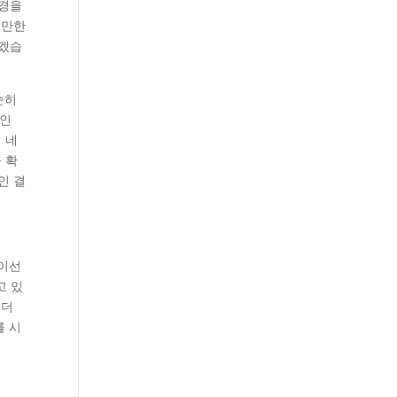
환경을
 만한
루겠습
순히
라인
 네
 확
인 결
라이선
고 있
 더
를 시