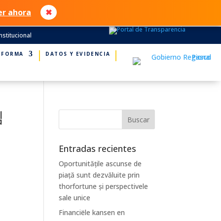
er ahora
✖
nstitucional
NFORMA
DATOS Y EVIDENCIA
임
Entradas recientes
Oportunitățile ascunse de
piață sunt dezvăluite prin
thorfortune și perspectivele
sale unice
Financiële kansen en