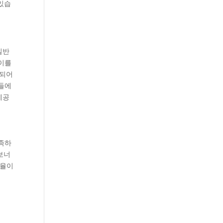
있습
일반
 이를
성되어
어들에
제공
충족하
보너
비율이