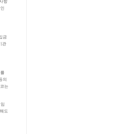
의사항
적인
 입금
기관
스를
 등의
네코는
게임
이해도