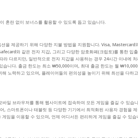
 혼란 없이 보너스를 활용할 수 있도록 돕고 있습니다.
 제공하기 위해 다양한 지불 방법을 지원합니다. Visa, Mastercard
, Paysafecard와 같은 전자 지갑, 그리고 다양한 암호화폐(크립토)를 통한 
 따라 다르지만, 일반적으로 전자 지갑을 사용하는 경우 24시간 이내에 
습니다. 출금 한도는 최소 ₩50,000이며, 최대 출금 한도는 월 ₩10,000,
위해 노력하고 있으며, 플레이어들의 편의성을 높이기 위해 최선을 다하고
모바일 브라우저를 통해 웹사이트에 접속하여 모든 게임을 즐길 수 있습니
어, 스마트폰이나 태블릿 등 다양한 기기에서 최적화된 사용자 경험을 
 게임을 이용할 수 있으며, 언제 어디서든 편리하게 게임을 즐길 수 있습