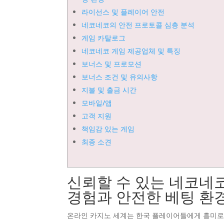
라이선스 및 플레이어 안전
네코네코의 안전 프로토콜 심층 분석
게임 카탈로그
네코네코 게임 제공업체 및 특징
보너스 및 프로모션
보너스 조건 및 유의사항
지불 및 출금 시간
모바일/앱
고객 지원
책임감 있는 게임
최종 소견
신뢰할 수 있는 네코네코윈 h
경험과 안전한 베팅 환
온라인 카지노 세계는 한국 플레이어들에게 흥미로