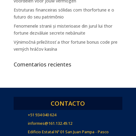
voordelen voor jouw vermogen
Estruturas financeiras sólidas com thorfortune e o
futuro do seu patrimônio
Fenomenele stranii și misterioase din jurul lui thor
fortune dezvăluie secrete nebănuite
Výnimočná príležitosť a thor fortune bonus code pre
verných hráčov kasína
Comentarios recientes
CONTACTO
+51 934 040 624
informes@161.132.49.12
Edificio Estatal Nº 01 San Juan Pampa - Pasco