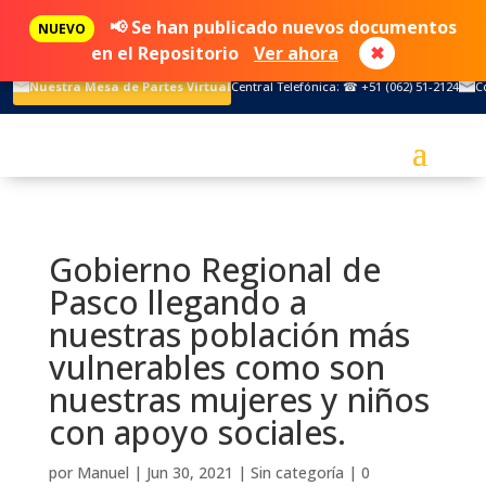
📢 Se han publicado nuevos documentos
NUEVO
en el Repositorio
Ver ahora
✖
Nuestra Mesa de Partes Virtual
Central Telefónica: ☎ +51 (062) 51-2124
C
Gobierno Regional de
Pasco llegando a
nuestras población más
vulnerables como son
nuestras mujeres y niños
con apoyo sociales.
por
Manuel
|
Jun 30, 2021
|
Sin categoría
|
0