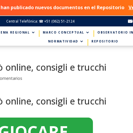
 han publicado nuevos documentos en el Repositorio
V
Central Telefónica: ☎ +51 (062) 51-2124
TEMA REGIONAL
MARCO CONCEPTUAL
OBSERVATORIO I
NORMATIVIDAD
REPOSITORIO
 online, consigli e trucchi
Comentarios
 online, consigli e trucchi
 GIOCARE