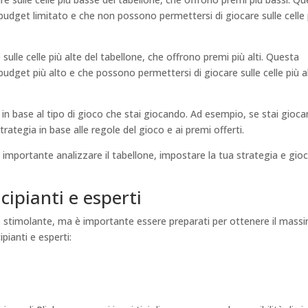
budget limitato e che non possono permettersi di giocare sulle celle 
 sulle celle più alte del tabellone, che offrono premi più alti. Questa
budget più alto e che possono permettersi di giocare sulle celle più a
 in base al tipo di gioco che stai giocando. Ad esempio, se stai gioc
trategia in base alle regole del gioco e ai premi offerti.
 è importante analizzare il tabellone, impostare la tua strategia e gio
cipianti e esperti
 stimolante, ma è importante essere preparati per ottenere il mass
ipianti e esperti: