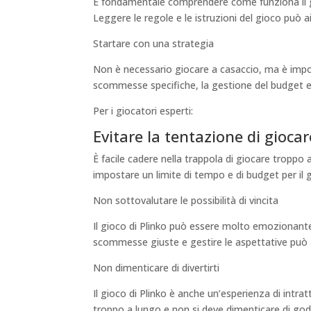
È fondamentale comprendere come funziona il gioc
Leggere le regole e le istruzioni del gioco può 
Startare con una strategia
Non è necessario giocare a casaccio, ma è impor
scommesse specifiche, la gestione del budget e
Per i giocatori esperti:
Evitare la tentazione di gioca
È facile cadere nella trappola di giocare troppo
impostare un limite di tempo e di budget per il g
Non sottovalutare le possibilità di vincita
Il gioco di Plinko può essere molto emozionante,
scommesse giuste e gestire le aspettative può 
Non dimenticare di divertirti
Il gioco di Plinko è anche un’esperienza di intra
troppo a lungo e non si deve dimenticare di gode