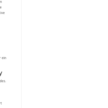
on
ne
tive
 ein
y
des.
rt