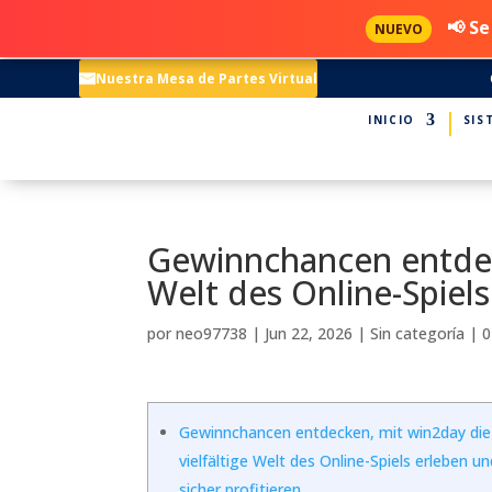
📢 Se
NUEVO
Nuestra Mesa de Partes Virtual
INICIO
SIS
Gewinnchancen entdeck
Welt des Online-Spiels
por
neo97738
|
Jun 22, 2026
|
Sin categoría
|
0
Gewinnchancen entdecken, mit win2day die
vielfältige Welt des Online-Spiels erleben u
sicher profitieren