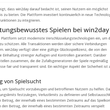
igt, dass win2day darauf bedacht ist, seinen Nutzern ein möglichst
s zu bieten. Die Plattform investiert kontinuierlich in neue Technolo
unktionen zu integrieren.
rtungsbewusstes Spielen bei win2day
Die Plattform setzt modernste Verschlüsselungstechnologien ein, um d
 zu schützen. Alle Transaktionen werden über sichere Verbindungen
n. win2day verfügt über eine gültige Glücksspiellizenz, die von den
 Einhaltung strenger Auflagen und Kontrollen garantiert. Darüber
tellen zusammen, die die Zufallsgeneratoren der Spiele regelmäßig
sse fair und transparent sind. Ein wichtiger Aspekt der Sicherheit ist
 von Spielsucht
, um Spielsucht vorzubeugen und betroffenen Nutzern zu helfen. D
ngslimits festzulegen, Verlustlimits zu definieren und Selbstaussch
n Betrag, der innerhalb eines bestimmten Zeitraums auf das Spielko
n den Betrag, der innerhalb eines bestimmten Zeitraums verspielt