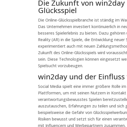
Die Zukunft von win2day 
Glücksspiel
Die Online-Glücksspielbranche ist ständig im Wa
Das Unternehmen investiert kontinuierlich in n
besseres Spielerlebnis zu bieten. Dazu gehören
Reality (AR) in die Spiele, die Entwicklung neu
experimentiert auch mit neuen Zahlungsmethode
Zukunft des Online-Glücksspiels wird voraussich
sein. Diese Technologien können eingesetzt wer
Spielsucht vorzubeugen.
win2day und der Einfluss 
Social Media spielt eine immer größere Rolle im
Plattformen, um mit seinen Nutzern in Kontakt
verantwortungsbewusstes Spielen bereitzustelle
auszutauschen, Erfahrungen zu teilen und sich g
beispielsweise die Gefahr von Glücksspielwerbung
Risiken bewusst und setzt sich für einen vera
mit Influencern und Werbepartnern zusammen, 