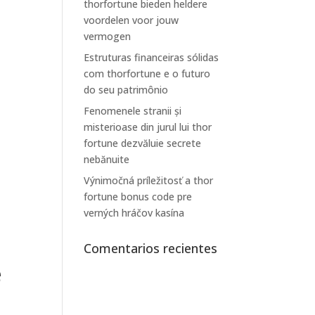
thorfortune bieden heldere
voordelen voor jouw
vermogen
Estruturas financeiras sólidas
com thorfortune e o futuro
do seu patrimônio
Fenomenele stranii și
misterioase din jurul lui thor
fortune dezvăluie secrete
nebănuite
Výnimočná príležitosť a thor
fortune bonus code pre
verných hráčov kasína
Comentarios recientes
e