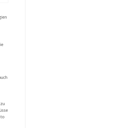
gien
ie
 auch
azu
lüsse
nto