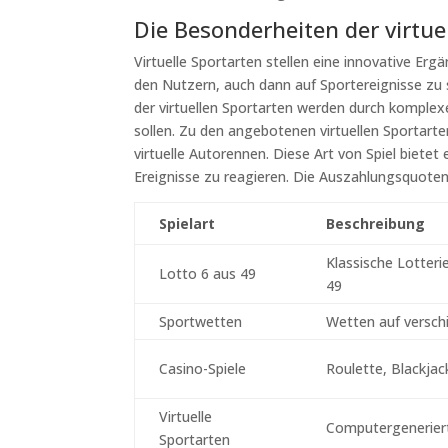
Die Besonderheiten der virtue
Virtuelle Sportarten stellen eine innovative Er
den Nutzern, auch dann auf Sportereignisse zu 
der virtuellen Sportarten werden durch komplexe
sollen. Zu den angebotenen virtuellen Sportarte
virtuelle Autorennen. Diese Art von Spiel bietet
Ereignisse zu reagieren. Die Auszahlungsquoten 
Spielart
Beschreibung
Klassische Lotteri
Lotto 6 aus 49
49
Sportwetten
Wetten auf versch
Casino-Spiele
Roulette, Blackja
Virtuelle
Computergeneriert
Sportarten