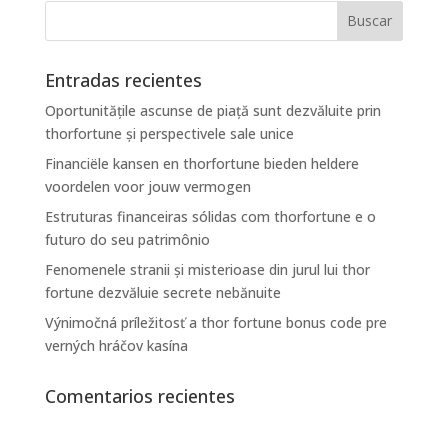
Entradas recientes
Oportunitățile ascunse de piață sunt dezvăluite prin
thorfortune și perspectivele sale unice
Financiële kansen en thorfortune bieden heldere
voordelen voor jouw vermogen
Estruturas financeiras sólidas com thorfortune e o
futuro do seu patrimônio
Fenomenele stranii și misterioase din jurul lui thor
fortune dezvăluie secrete nebănuite
Výnimočná príležitosť a thor fortune bonus code pre
verných hráčov kasína
Comentarios recientes