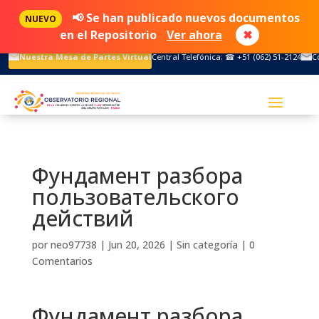
📢 Se han publicado nuevos documentos
NUEVO
en el Repositorio
Ver ahora
✖
Nuestra Mesa de Partes Virtual
Central Telefónica: ☎ +51 (062) 51-2124
C
Фундамент разбора
пользовательского
действий
por
neo97738
|
Jun 20, 2026
|
Sin categoría
|
0
Comentarios
Фундамент разбора