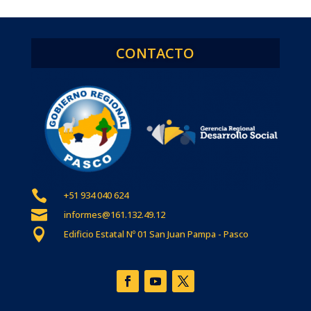
CONTACTO

+51 934 040 624

informes@161.132.49.12

Edificio Estatal Nº 01 San Juan Pampa - Pasco