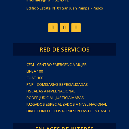
informes@161.132.49.12
Edificio Estatal Nº 01 San Juan Pampa - Pasco
RED DE SERVICIOS
CEM - CENTRO EMERGENCIA MUJER
LINEA 100
CHAT 100
PNP - COMISARIAS ESPECIALIZADAS
FISCALÍAS A NIVEL NACIONAL
PODER JUDICIAL -JUSTICIA MAPAS
JUZGADOS ESPECIALIZADOS A NIVEL NACIONAL
DIRECTORIO DE LOS REPRESENTASTE EN PASCO