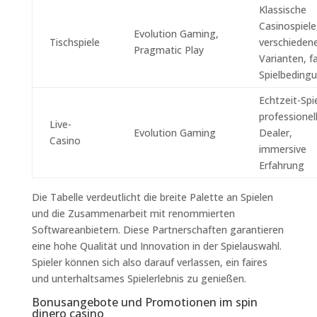
Klassische
Casinospiele
Evolution Gaming,
Tischspiele
verschieden
Pragmatic Play
Varianten, fa
Spielbeding
Echtzeit-Spie
professionel
Live-
Evolution Gaming
Dealer,
Casino
immersive
Erfahrung
Die Tabelle verdeutlicht die breite Palette an Spielen
und die Zusammenarbeit mit renommierten
Softwareanbietern. Diese Partnerschaften garantieren
eine hohe Qualität und Innovation in der Spielauswahl.
Spieler können sich also darauf verlassen, ein faires
und unterhaltsames Spielerlebnis zu genießen.
Bonusangebote und Promotionen im spin
dinero casino