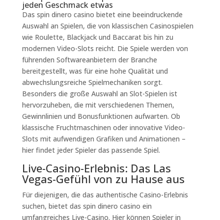
jeden Geschmack etwas
Das spin dinero casino bietet eine beeindruckende
Auswahl an Spielen, die von klassischen Casinospielen
wie Roulette, Blackjack und Baccarat bis hin zu
modernen Video-Slots reicht. Die Spiele werden von
führenden Softwareanbietern der Branche
bereitgestellt, was für eine hohe Qualität und
abwechslungsreiche Spielmechaniken sorgt.
Besonders die große Auswahl an Slot-Spielen ist
hervorzuheben, die mit verschiedenen Themen,
Gewinnlinien und Bonusfunktionen aufwarten. Ob
klassische Fruchtmaschinen oder innovative Video-
Slots mit aufwendigen Grafiken und Animationen –
hier findet jeder Spieler das passende Spiel.
Live-Casino-Erlebnis: Das Las
Vegas-Gefühl von zu Hause aus
Für diejenigen, die das authentische Casino-Erlebnis
suchen, bietet das spin dinero casino ein
umfangreiches Live-Casino. Hier können Spieler in