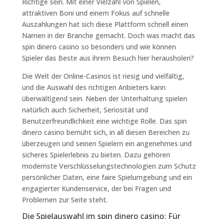
Richtige sein. Mit einer Vielzahl von Spielen,
attraktiven Boni und einem Fokus auf schnelle
Auszahlungen hat sich diese Plattform schnell einen
Namen in der Branche gemacht. Doch was macht das
spin dinero casino so besonders und wie können
Spieler das Beste aus ihrem Besuch hier herausholen?
Die Welt der Online-Casinos ist riesig und vielfältig,
und die Auswahl des richtigen Anbieters kann
überwältigend sein. Neben der Unterhaltung spielen
natürlich auch Sicherheit, Seriosität und
Benutzerfreundlichkeit eine wichtige Rolle. Das spin
dinero casino bemüht sich, in all diesen Bereichen zu
überzeugen und seinen Spielern ein angenehmes und
sicheres Spielerlebnis zu bieten. Dazu gehören
modernste Verschlüsselungstechnologien zum Schutz
persönlicher Daten, eine faire Spielumgebung und ein
engagierter Kundenservice, der bei Fragen und
Problemen zur Seite steht.
Die Spielauswahl im spin dinero casino: Für