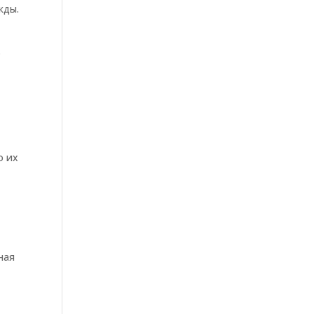
жды.
.
о их
ная