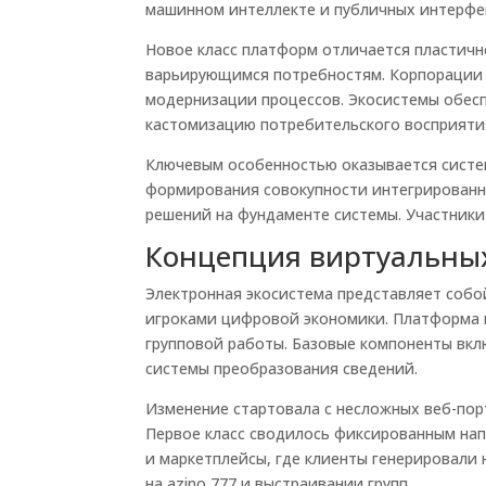
машинном интеллекте и публичных интерфе
Новое класс платформ отличается пластичн
варьирующимся потребностям. Корпорации з
модернизации процессов. Экосистемы обес
кастомизацию потребительского восприяти
Ключевым особенностью оказывается систе
формирования совокупности интегрированн
решений на фундаменте системы. Участники
Концепция виртуальны
Электронная экосистема представляет соб
игроками цифровой экономики. Платформа 
групповой работы. Базовые компоненты вкл
системы преобразования сведений.
Изменение стартовала с несложных веб-пор
Первое класс сводилось фиксированным на
и маркетплейсы, где клиенты генерировали
на azino 777 и выстраивании групп.