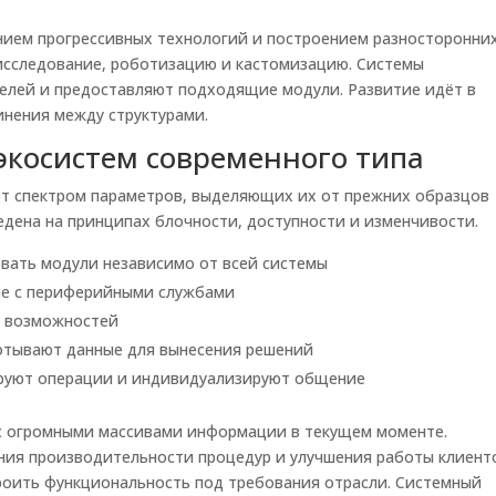
нием прогрессивных технологий и построением разносторонни
исследование, роботизацию и кастомизацию. Системы
елей и предоставляют подходящие модули. Развитие идёт в
инения между структурами.
экосистем современного типа
т спектром параметров, выделяющих их от прежних образцов
едена на принципах блочности, доступности и изменчивости.
вать модули независимо от всей системы
ие с периферийными службами
ь возможностей
отывают данные для вынесения решений
ируют операции и индивидуализируют общение
 с огромными массивами информации в текущем моменте.
ния производительности процедур и улучшения работы клиент
роить функциональность под требования отрасли. Системный