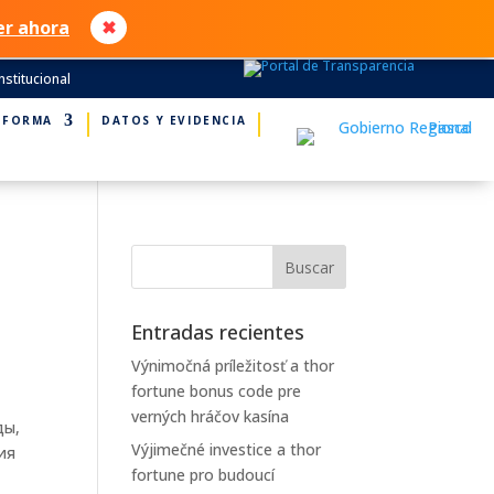
er ahora
✖
nstitucional
NFORMA
DATOS Y EVIDENCIA
Entradas recientes
Výnimočná príležitosť a thor
fortune bonus code pre
verných hráčov kasína
ды,
Výjimečné investice a thor
ия
fortune pro budoucí