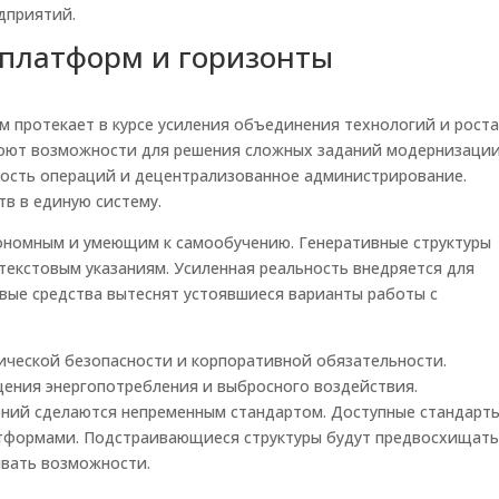
дприятий.
 платформ и горизонты
 протекает в курсе усиления объединения технологий и рост
оют возможности для решения сложных заданий модернизации
ность операций и децентрализованное администрирование.
в в единую систему.
ономным и умеющим к самообучению. Генеративные структуры
текстовым указаниям. Усиленная реальность внедряется для
вые средства вытеснят устоявшиеся варианты работы с
ической безопасности и корпоративной обязательности.
щения энергопотребления и выбросного воздействия.
ений сделаются непременным стандартом. Доступные стандарт
тформами. Подстраивающиеся структуры будут предвосхищат
ивать возможности.