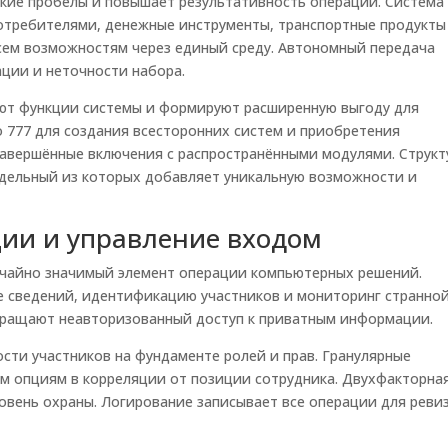
кие пробелы и повышает результативность операций. Система
требителями, денежные инструменты, транспортные продукты
всем возможностям через единый среду. Автономный передача
ции и неточности набора.
т функции системы и формируют расширенную выгоду для
 777 для создания всесторонних систем и приобретения
завершённые включения с распространёнными модулями. Структ
отдельный из которых добавляет уникальную возможности и
ии и управление входом
ычайно значимый элемент операции компьютерных решений.
 сведений, идентификацию участников и мониторинг странно
вращают неавторизованный доступ к приватным информации.
ти участников на фундаменте ролей и прав. Гранулярные
ым опциям в корреляции от позиции сотрудника. Двухфакторна
вень охраны. Логирование записывает все операции для реви