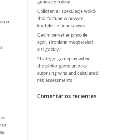
generace rodiny
Obliczenia i spekulacje wokół
thor fortune w nowym
ов и
kontekście finansowym
Qədim sərvətlər pinco ilə
açılır, Fironların məqbərələri
я
sizi gözləyir
и
Strategic gameplay within
.
the plinko game unlocks
surprising wins and calculated
risk assessments
и
Comentarios recientes
ам.
ети
ись