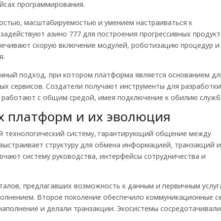
йсах программирования.
остью, масштабируемостью и умением настраиваться к
адействуют азино 777 для построения прогрессивных продукт
печивают скорую включение модулей, роботизацию процедур и
я.
мный подход, при котором платформа является основанием дл
ых сервисов. Создатели получают инструменты для разработк
 работают с общим средой, имея подключение к обилию служб
х платформ и их эволюция
ой технологический систему, гарантирующий общение между
выстраивает структуру для обмена информацией, транзакций 
ючают систему руководства, интерфейсы сотрудничества и
талов, предлагавших возможность к данным и первичным услуг
полнением. Второе поколение обеспечило коммуникационные с
 наполнение и делали транзакции. Экосистемы сосредотачивал