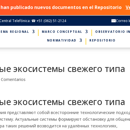
 han publicado nuevos documentos en el Repositorio
V
Central Telefónica: ☎ +51 (062) 51-2124
Correo I
TEMA REGIONAL
MARCO CONCEPTUAL
OBSERVATORIO I
NORMATIVIDAD
REPOSITORIO
ные экосистемы свежего типа
 Comentarios
ные экосистемы свежего типа
ния представляют собой всесторонние технологические подхо
истему. Актуальные системы формируют обстановку для общен
ура таких решений возводится на удалённых технологиях,