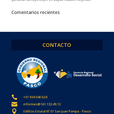
Comentarios recientes
CONTACTO

+51 934 040 624

informes@161.132.49.12

Edificio Estatal Nº 01 San Juan Pampa - Pasco