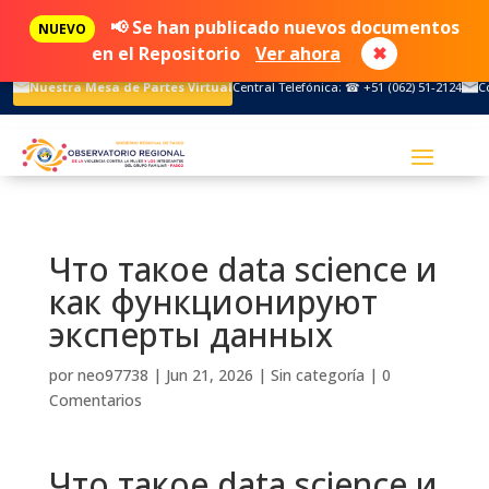
📢 Se han publicado nuevos documentos
NUEVO
en el Repositorio
Ver ahora
✖
Nuestra Mesa de Partes Virtual
Central Telefónica: ☎ +51 (062) 51-2124
C
Что такое data science и
как функционируют
эксперты данных
por
neo97738
|
Jun 21, 2026
|
Sin categoría
|
0
Comentarios
Что такое data science и