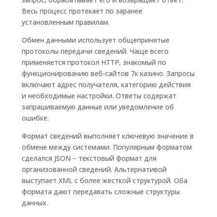
Весь процесс протекает по заранее
установленным правилам.
Обмен данными использует общепринятые
протоколы передачи сведений. Чаще всего
применяется протокол HTTP, знакомый по
функционированию веб-сайтов 7к казино. Запросы
включают адрес получателя, категорию действия
и необходимые настройки. Ответы содержат
запрашиваемую данные или уведомление об
ошибке.
Формат сведений выполняет ключевую значение в
обмене между системами. Популярным форматом
сделался JSON – текстовый формат для
организованной сведений. Альтернативой
выступает XML с более жесткой структурой. Оба
формата дают передавать сложные структуры
данных.