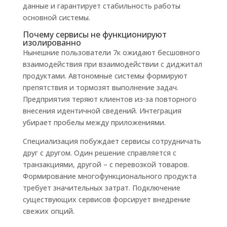
данные и гарантирует стабильность работы
основной системы.
Почему сервисы не функционируют
изолированно
Нынешние пользователи 7к ожидают бесшовного
взаимодействия при взаимодействии с диджитал
продуктами. Автономные системы формируют
препятствия и тормозят выполнение задач.
Предприятия теряют клиентов из-за повторного
внесения идентичной сведений. Интеграция
убирает пробелы между приложениями.
Специализация побуждает сервисы сотрудничать
друг с другом. Один решение справляется с
транзакциями, другой – с перевозкой товаров.
Формирование многофункционального продукта
требует значительных затрат. Подключение
существующих сервисов форсирует внедрение
свежих опций.