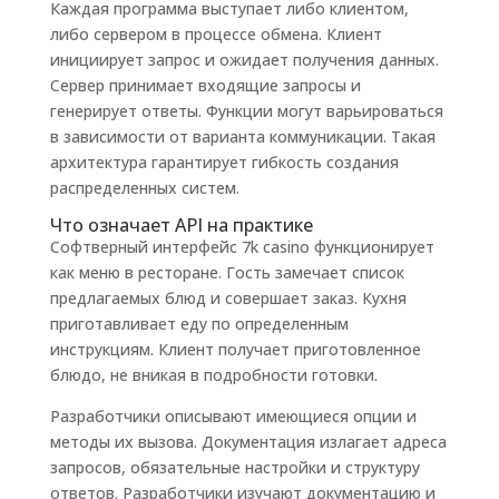
Каждая программа выступает либо клиентом,
либо сервером в процессе обмена. Клиент
инициирует запрос и ожидает получения данных.
Сервер принимает входящие запросы и
генерирует ответы. Функции могут варьироваться
в зависимости от варианта коммуникации. Такая
архитектура гарантирует гибкость создания
распределенных систем.
Что означает API на практике
Софтверный интерфейс 7k casino функционирует
как меню в ресторане. Гость замечает список
предлагаемых блюд и совершает заказ. Кухня
приготавливает еду по определенным
инструкциям. Клиент получает приготовленное
блюдо, не вникая в подробности готовки.
Разработчики описывают имеющиеся опции и
методы их вызова. Документация излагает адреса
запросов, обязательные настройки и структуру
ответов. Разработчики изучают документацию и