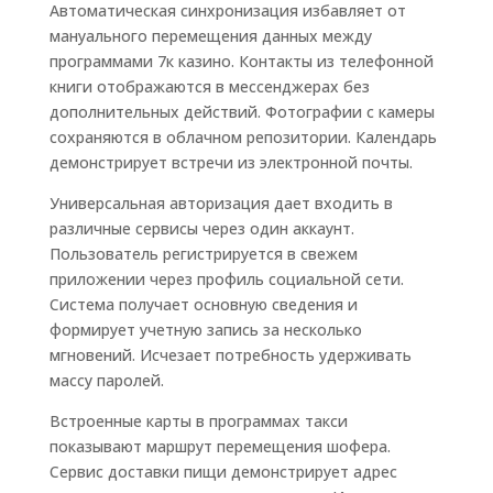
Автоматическая синхронизация избавляет от
мануального перемещения данных между
программами 7к казино. Контакты из телефонной
книги отображаются в мессенджерах без
дополнительных действий. Фотографии с камеры
сохраняются в облачном репозитории. Календарь
демонстрирует встречи из электронной почты.
Универсальная авторизация дает входить в
различные сервисы через один аккаунт.
Пользователь регистрируется в свежем
приложении через профиль социальной сети.
Система получает основную сведения и
формирует учетную запись за несколько
мгновений. Исчезает потребность удерживать
массу паролей.
Встроенные карты в программах такси
показывают маршрут перемещения шофера.
Сервис доставки пищи демонстрирует адрес