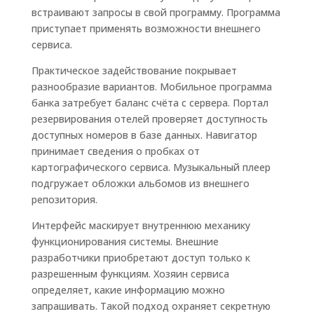
встраивают запросы в свой программу. Программа
приступает применять возможности внешнего
сервиса.
Практическое задействование покрывает
разнообразие вариантов. Мобильное программа
банка затребует баланс счёта с сервера. Портал
резервирования отелей проверяет доступность
доступных номеров в базе данных. Навигатор
принимает сведения о пробках от
картографического сервиса. Музыкальный плеер
подгружает обложки альбомов из внешнего
репозитория.
Интерфейс маскирует внутреннюю механику
функционирования системы. Внешние
разработчики приобретают доступ только к
разрешенным функциям. Хозяин сервиса
определяет, какие информацию можно
запрашивать. Такой подход охраняет секретную