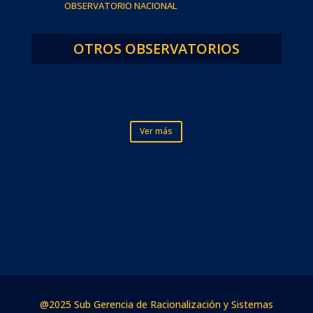
OBSERVATORIO NACIONAL
OTROS OBSERVATORIOS
Ver más
@2025 Sub Gerencia de Racionalización y Sistemas