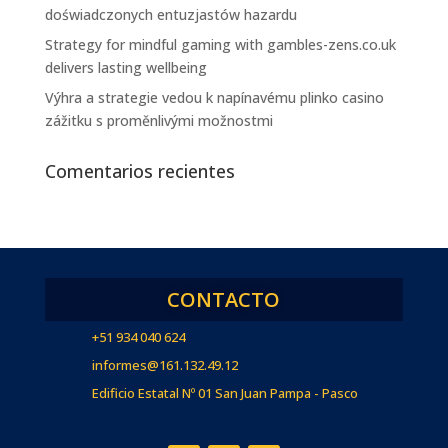
doświadczonych entuzjastów hazardu
Strategy for mindful gaming with gambles-zens.co.uk
delivers lasting wellbeing
Výhra a strategie vedou k napínavému plinko casino
zážitku s proměnlivými možnostmi
Comentarios recientes
CONTACTO
+51 934 040 624
informes@161.132.49.12
Edificio Estatal Nº 01 San Juan Pampa - Pasco