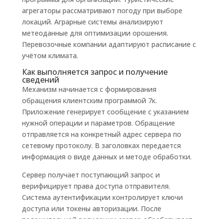
агрегаторы рассматривают погоду при выборе
локаций. Аграрные системы анализируют
метеоданные для оптимизации орошения.
Перевозочные компании адаптируют расписание с
учётом климата.
Как выполняется запрос и получение
сведений
Механизм начинается с формирования
обращения клиентским программой 7к.
Приложение генерирует сообщение с указанием
нужной операции и параметров. Обращение
отправляется на конкретный адрес сервера по
сетевому протоколу. В заголовках передается
информация о виде данных и методе обработки.
Сервер получает поступающий запрос и
верифицирует права доступа отправителя.
Система аутентификации контролирует ключи
доступа или токены авторизации. После