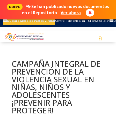
📢 Se han publicado nuevos documentos
NUEVO
en el Repositorio
Ver ahora
✖
Nuestra Mesa de Partes Virtual
Central Telefónica: ☎ +51 (062) 51-2124
C
CAMPAÑA INTEGRAL DE
PREVENCIÓN DE LA
VIOLENCIA SEXUAL EN
NIÑAS, NIÑOS Y
ADOLESCENTES
¡PREVENIR PARA
PROTEGER!