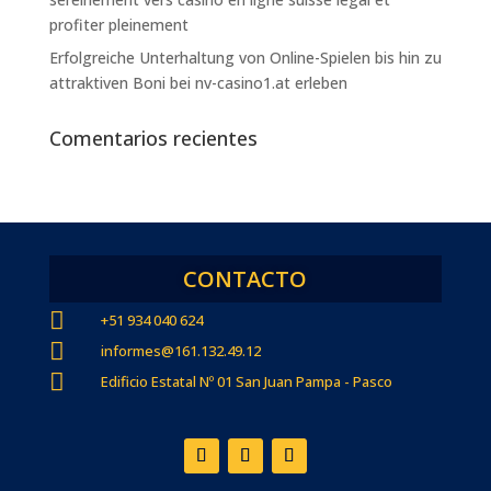
profiter pleinement
Erfolgreiche Unterhaltung von Online-Spielen bis hin zu
attraktiven Boni bei nv-casino1.at erleben
Comentarios recientes
CONTACTO

+51 934 040 624

informes@161.132.49.12

Edificio Estatal Nº 01 San Juan Pampa - Pasco