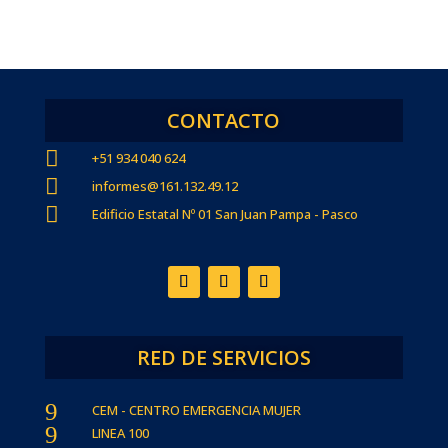
CONTACTO

+51 934 040 624

informes@161.132.49.12

Edificio Estatal Nº 01 San Juan Pampa - Pasco
RED DE SERVICIOS
9
CEM - CENTRO EMERGENCIA MUJER
9
LINEA 100