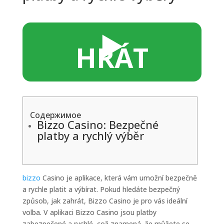
▶️
HRÁT
Содержимое
Bizzo Casino: Bezpečné
platby a rychlý výběr
bizzo
Casino je aplikace, která vám umožní bezpečně
a rychle platit a výbírat. Pokud hledáte bezpečný
způsob, jak zahrát, Bizzo Casino je pro vás ideální
volba. V aplikaci Bizzo Casino jsou platby
zabezpečené a rychlé, což znamená, že můžete se