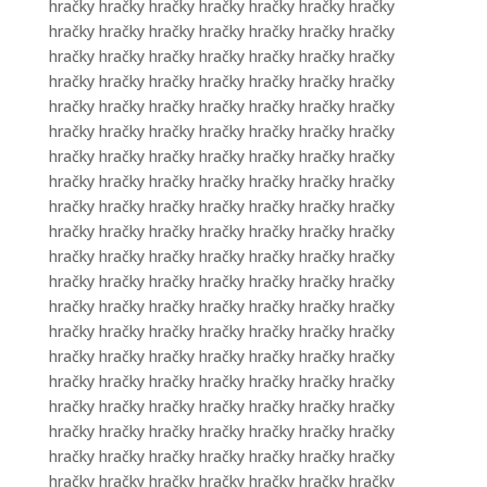
hračky hračky hračky hračky hračky hračky hračky
hračky hračky hračky hračky hračky hračky hračky
hračky hračky hračky hračky hračky hračky hračky
hračky hračky hračky hračky hračky hračky hračky
hračky hračky hračky hračky hračky hračky hračky
hračky hračky hračky hračky hračky hračky hračky
hračky hračky hračky hračky hračky hračky hračky
hračky hračky hračky hračky hračky hračky hračky
hračky hračky hračky hračky hračky hračky hračky
hračky hračky hračky hračky hračky hračky hračky
hračky hračky hračky hračky hračky hračky hračky
hračky hračky hračky hračky hračky hračky hračky
hračky hračky hračky hračky hračky hračky hračky
hračky hračky hračky hračky hračky hračky hračky
hračky hračky hračky hračky hračky hračky hračky
hračky hračky hračky hračky hračky hračky hračky
hračky hračky hračky hračky hračky hračky hračky
hračky hračky hračky hračky hračky hračky hračky
hračky hračky hračky hračky hračky hračky hračky
hračky hračky hračky hračky hračky hračky hračky