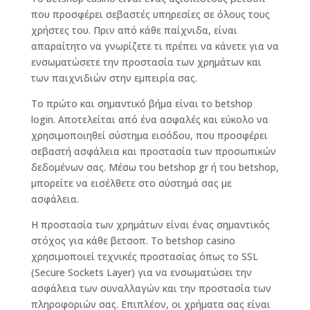
που προσφέρει σεβαστές υπηρεσίες σε όλους τους
χρήστες του. Πριν από κάθε παίχνιδα, είναι
απαραίτητο να γνωρίζετε τι πρέπει να κάνετε για να
ενσωματώσετε την προστασία των χρημάτων και
των παιχνιδιών στην εμπειρία σας.
Το πρώτο και σημαντικό βήμα είναι το betshop
login. Αποτελείται από ένα ασφαλές και εύκολο να
χρησιμοποιηθεί σύστημα εισόδου, που προσφέρει
σεβαστή ασφάλεια και προστασία των προσωπικών
δεδομένων σας. Μέσω του betshop gr ή του betshop,
μπορείτε να εισέλθετε στο σύστημά σας με
ασφάλεια.
Η προστασία των χρημάτων είναι ένας σημαντικός
στόχος για κάθε βετσοπ. Το betshop casino
χρησιμοποιεί τεχνικές προστασίας όπως το SSL
(Secure Sockets Layer) για να ενσωματώσει την
ασφάλεια των συναλλαγών και την προστασία των
πληροφοριών σας. Επιπλέον, οι χρήματα σας είναι