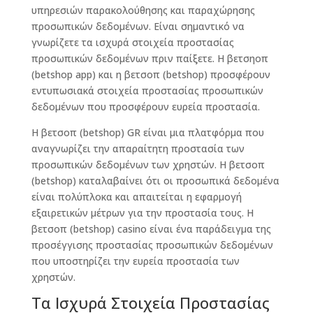
υπηρεσιών παρακολούθησης και παραχώρησης
προσωπικών δεδομένων. Είναι σημαντικό να
γνωρίζετε τα ισχυρά στοιχεία προστασίας
προσωπικών δεδομένων πριν παίξετε. Η βετσηοπ
(betshop app) και η βετσοπ (betshop) προσφέρουν
εντυπωσιακά στοιχεία προστασίας προσωπικών
δεδομένων που προσφέρουν ευρεία προστασία.
Η βετσοπ (betshop) GR είναι μια πλατφόρμα που
αναγνωρίζει την απαραίτητη προστασία των
προσωπικών δεδομένων των χρηστών. Η βετσοπ
(betshop) καταλαβαίνει ότι οι προσωπικά δεδομένα
είναι πολύπλοκα και απαιτείται η εφαρμογή
εξαιρετικών μέτρων για την προστασία τους. Η
βετσοπ (betshop) casino είναι ένα παράδειγμα της
προσέγγισης προστασίας προσωπικών δεδομένων
που υποστηρίζει την ευρεία προστασία των
χρηστών.
Τα Ισχυρά Στοιχεία Προστασίας