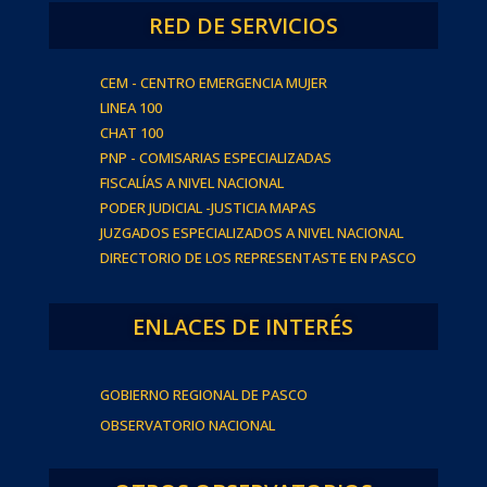
RED DE SERVICIOS
CEM - CENTRO EMERGENCIA MUJER
LINEA 100
CHAT 100
PNP - COMISARIAS ESPECIALIZADAS
FISCALÍAS A NIVEL NACIONAL
PODER JUDICIAL -JUSTICIA MAPAS
JUZGADOS ESPECIALIZADOS A NIVEL NACIONAL
DIRECTORIO DE LOS REPRESENTASTE EN PASCO
ENLACES DE INTERÉS
GOBIERNO REGIONAL DE PASCO
OBSERVATORIO NACIONAL