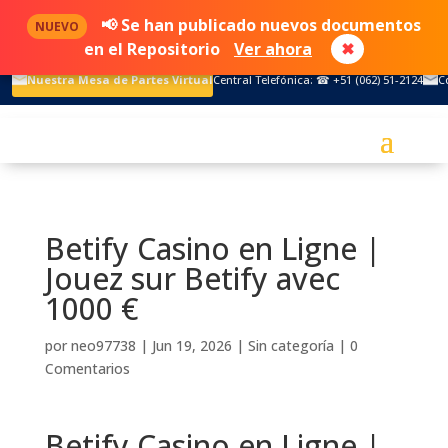
📢 Se han publicado nuevos documentos
NUEVO
en el Repositorio
Ver ahora
✖
Nuestra Mesa de Partes Virtual
Central Telefónica: ☎ +51 (062) 51-2124
C
Betify Casino en Ligne |
Jouez sur Betify avec
1000 €
por
neo97738
|
Jun 19, 2026
|
Sin categoría
|
0
Comentarios
Betify Casino en Ligne |