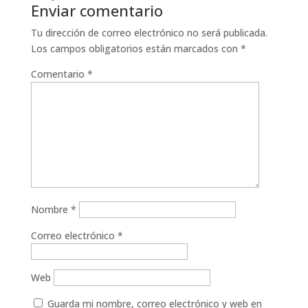
Enviar comentario
Tu dirección de correo electrónico no será publicada.
Los campos obligatorios están marcados con
*
Comentario
*
Nombre
*
Correo electrónico
*
Web
Guarda mi nombre, correo electrónico y web en