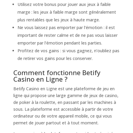
Utilisez votre bonus pour jouer aux jeux à faible
marge : les jeux à faible marge sont généralement
plus rentables que les jeux à haute marge.
Ne vous laissez pas emporter par l’émotion : il est
important de rester calme et de ne pas vous laisser
emporter par l’émotion pendant les parties.
Profitez de vos gains : si vous gagnez, n’oubliez pas
de retirer vos gains pour les conserver.
Comment fonctionne Betify
Casino en Ligne ?
Betify Casino en Ligne est une plateforme de jeu en
ligne qui propose une large gamme de jeux de casino,
de poker à la roulette, en passant par les machines à
sous. La plateforme est accessible à partir de votre
ordinateur ou de votre appareil mobile, ce qui vous
permet de jouer partout et à tout moment.