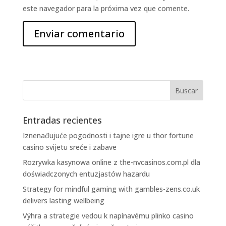
este navegador para la próxima vez que comente.
Entradas recientes
Iznenađujuće pogodnosti i tajne igre u thor fortune
casino svijetu sreće i zabave
Rozrywka kasynowa online z the-nvcasinos.com.pl dla
doświadczonych entuzjastów hazardu
Strategy for mindful gaming with gambles-zens.co.uk
delivers lasting wellbeing
Výhra a strategie vedou k napínavému plinko casino