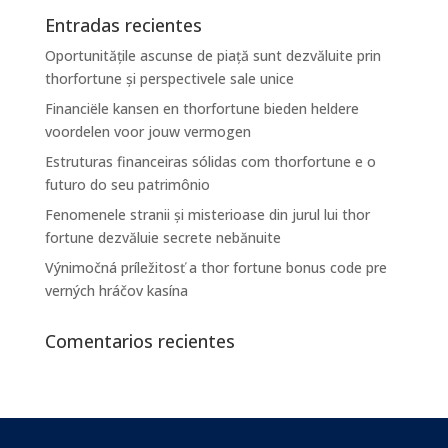
Entradas recientes
Oportunitățile ascunse de piață sunt dezvăluite prin
thorfortune și perspectivele sale unice
Financiële kansen en thorfortune bieden heldere
voordelen voor jouw vermogen
Estruturas financeiras sólidas com thorfortune e o
futuro do seu patrimônio
Fenomenele stranii și misterioase din jurul lui thor
fortune dezvăluie secrete nebănuite
Výnimočná príležitosť a thor fortune bonus code pre
verných hráčov kasína
Comentarios recientes