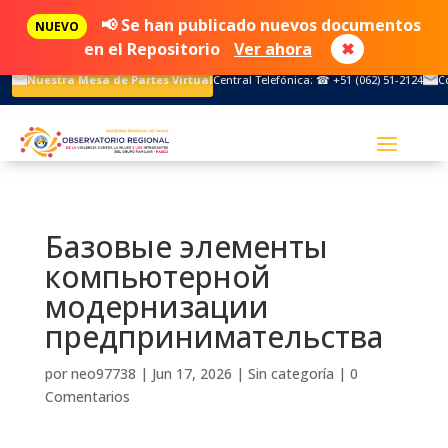
📢 Se han publicado nuevos documentos
NUEVO
en el Repositorio
Ver ahora
✖
Nuestra Mesa de Partes Virtual
Central Telefónica: ☎ +51 (062) 51-2124
C
Базовые элементы
компьютерной
модернизации
предпринимательства
por
neo97738
|
Jun 17, 2026
|
Sin categoría
|
0
Comentarios