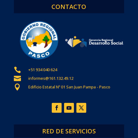
CONTACTO

+51 934 040 624

informes@161.132.49.12

Edificio Estatal Nº 01 San Juan Pampa - Pasco
RED DE SERVICIOS