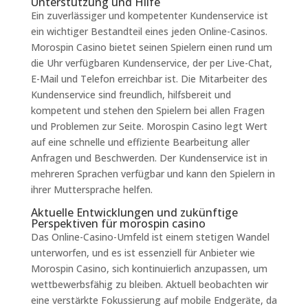
Unterstützung und Hilfe
Ein zuverlässiger und kompetenter Kundenservice ist
ein wichtiger Bestandteil eines jeden Online-Casinos.
Morospin Casino bietet seinen Spielern einen rund um
die Uhr verfügbaren Kundenservice, der per Live-Chat,
E-Mail und Telefon erreichbar ist. Die Mitarbeiter des
Kundenservice sind freundlich, hilfsbereit und
kompetent und stehen den Spielern bei allen Fragen
und Problemen zur Seite. Morospin Casino legt Wert
auf eine schnelle und effiziente Bearbeitung aller
Anfragen und Beschwerden. Der Kundenservice ist in
mehreren Sprachen verfügbar und kann den Spielern in
ihrer Muttersprache helfen.
Aktuelle Entwicklungen und zukünftige
Perspektiven für morospin casino
Das Online-Casino-Umfeld ist einem stetigen Wandel
unterworfen, und es ist essenziell für Anbieter wie
Morospin Casino, sich kontinuierlich anzupassen, um
wettbewerbsfähig zu bleiben. Aktuell beobachten wir
eine verstärkte Fokussierung auf mobile Endgeräte, da