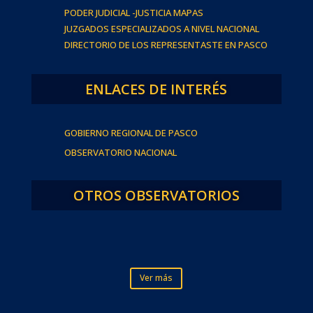
PODER JUDICIAL -JUSTICIA MAPAS
JUZGADOS ESPECIALIZADOS A NIVEL NACIONAL
DIRECTORIO DE LOS REPRESENTASTE EN PASCO
ENLACES DE INTERÉS
GOBIERNO REGIONAL DE PASCO
OBSERVATORIO NACIONAL
OTROS OBSERVATORIOS
Ver más