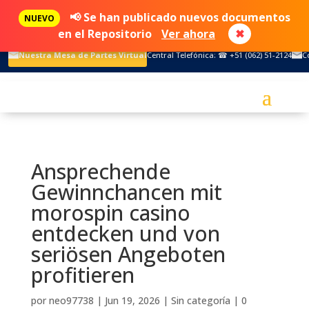
📢 Se han publicado nuevos documentos
NUEVO
en el Repositorio
Ver ahora
✖
Nuestra Mesa de Partes Virtual
Central Telefónica: ☎ +51 (062) 51-2124
C
Ansprechende
Gewinnchancen mit
morospin casino
entdecken und von
seriösen Angeboten
profitieren
por
neo97738
|
Jun 19, 2026
|
Sin categoría
|
0