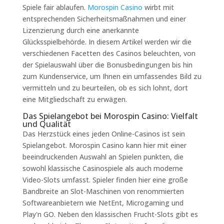
Spiele fair ablaufen.
Morospin Casino
wirbt mit
entsprechenden Sicherheitsmaßnahmen und einer
Lizenzierung durch eine anerkannte
Glücksspielbehörde. In diesem Artikel werden wir die
verschiedenen Facetten des Casinos beleuchten, von
der Spielauswahl über die Bonusbedingungen bis hin
zum Kundenservice, um Ihnen ein umfassendes Bild zu
vermitteln und zu beurteilen, ob es sich lohnt, dort
eine Mitgliedschaft zu erwägen.
Das Spielangebot bei Morospin Casino: Vielfalt
und Qualität
Das Herzstück eines jeden Online-Casinos ist sein
Spielangebot. Morospin Casino kann hier mit einer
beeindruckenden Auswahl an Spielen punkten, die
sowohl klassische Casinospiele als auch moderne
Video-Slots umfasst. Spieler finden hier eine große
Bandbreite an Slot-Maschinen von renommierten
Softwareanbietern wie NetEnt, Microgaming und
Play'n GO. Neben den klassischen Frucht-Slots gibt es