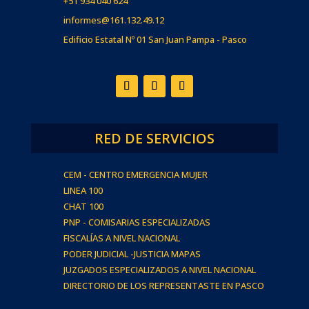
+51 934 040 624
informes@161.132.49.12
Edificio Estatal Nº 01 San Juan Pampa - Pasco
RED DE SERVICIOS
CEM - CENTRO EMERGENCIA MUJER
LINEA 100
CHAT 100
PNP - COMISARIAS ESPECIALIZADAS
FISCALÍAS A NIVEL NACIONAL
PODER JUDICIAL -JUSTICIA MAPAS
JUZGADOS ESPECIALIZADOS A NIVEL NACIONAL
DIRECTORIO DE LOS REPRESENTASTE EN PASCO