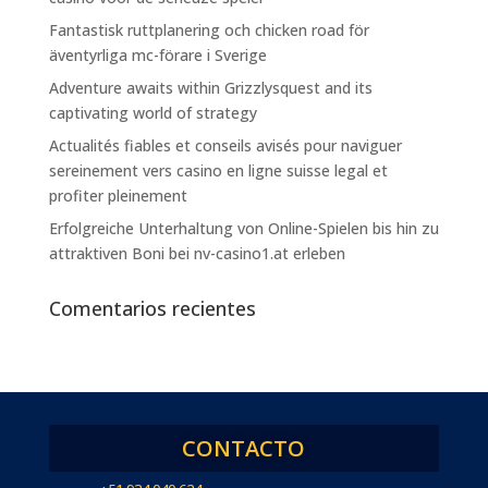
Fantastisk ruttplanering och chicken road för
äventyrliga mc-förare i Sverige
Adventure awaits within Grizzlysquest and its
captivating world of strategy
Actualités fiables et conseils avisés pour naviguer
sereinement vers casino en ligne suisse legal et
profiter pleinement
Erfolgreiche Unterhaltung von Online-Spielen bis hin zu
attraktiven Boni bei nv-casino1.at erleben
Comentarios recientes
CONTACTO