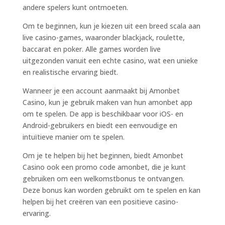
andere spelers kunt ontmoeten.
Om te beginnen, kun je kiezen uit een breed scala aan
live casino-games, waaronder blackjack, roulette,
baccarat en poker. Alle games worden live
uitgezonden vanuit een echte casino, wat een unieke
en realistische ervaring biedt.
Wanneer je een account aanmaakt bij Amonbet
Casino, kun je gebruik maken van hun amonbet app
om te spelen. De app is beschikbaar voor iOS- en
Android-gebruikers en biedt een eenvoudige en
intuïtieve manier om te spelen.
Om je te helpen bij het beginnen, biedt Amonbet
Casino ook een promo code amonbet, die je kunt
gebruiken om een welkomstbonus te ontvangen.
Deze bonus kan worden gebruikt om te spelen en kan
helpen bij het creëren van een positieve casino-
ervaring.