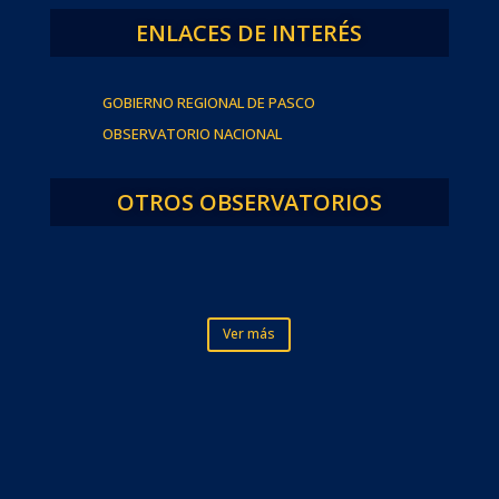
ENLACES DE INTERÉS
GOBIERNO REGIONAL DE PASCO
OBSERVATORIO NACIONAL
OTROS OBSERVATORIOS
Ver más