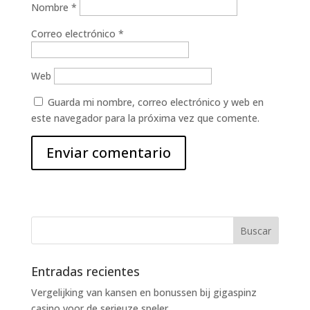
Nombre
*
Correo electrónico
*
Web
Guarda mi nombre, correo electrónico y web en
este navegador para la próxima vez que comente.
Entradas recientes
Vergelijking van kansen en bonussen bij gigaspinz
casino voor de serieuze speler