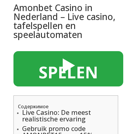
Amonbet Casino in
Nederland – Live casino,
tafelspellen en
speelautomaten
▶️
SPELEN
Содержимое
Live Casino: De meest
realistische ervaring
Gebruik promo code