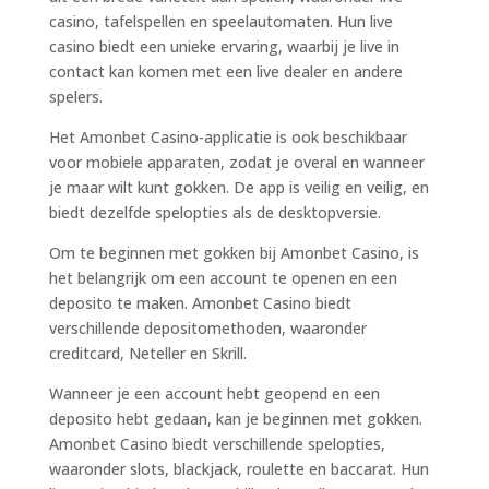
casino, tafelspellen en speelautomaten. Hun live
casino biedt een unieke ervaring, waarbij je live in
contact kan komen met een live dealer en andere
spelers.
Het Amonbet Casino-applicatie is ook beschikbaar
voor mobiele apparaten, zodat je overal en wanneer
je maar wilt kunt gokken. De app is veilig en veilig, en
biedt dezelfde spelopties als de desktopversie.
Om te beginnen met gokken bij Amonbet Casino, is
het belangrijk om een account te openen en een
deposito te maken. Amonbet Casino biedt
verschillende depositomethoden, waaronder
creditcard, Neteller en Skrill.
Wanneer je een account hebt geopend en een
deposito hebt gedaan, kan je beginnen met gokken.
Amonbet Casino biedt verschillende spelopties,
waaronder slots, blackjack, roulette en baccarat. Hun