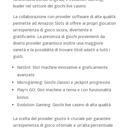
leader nel settore dei giochi live casino.
La collaborazione con provider software di alta qualità
permette ad Amazon Slots di offrire ai propri giocatori
un'esperienza di gioco sicura, divertente e
gratificante. La presenza di giochi provenienti da
diversi provider garantisce inoltre una maggiore
varietà e la possibilità di trovare titoli adatti a tutti i
gusti.
NetEnt: Slot machine innovative e graficamente
avanzate
Microgaming: Giochi classici e jackpot progressivi
Play'n GO: Slot machine a tema e con funzionalità
bonus
Evolution Gaming: Giochi live casino di alta qualità
La scelta del provider giusto è cruciale per garantire
un'esperienza di gioco ottimale e un'alta percentuale