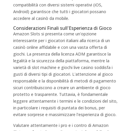
compatibilità con diversi sistemi operativi (iOS,
Android) garantisce che tutti i giocatori possano
accedere al casinò da mobile.
Considerazioni Finali sull'Esperienza di Gioco
Amazon Slots si presenta come un'opzione
interessante per i giocatori italiani alla ricerca di un
casinò online affidabile e con una vasta offerta di
giochi. La presenza della licenza ADM garantisce la
legalità e la sicurezza della piattaforma, mentre la
varietà di slot machine e giochi live casino soddisfa i
gusti di diversi tipi di giocatori. L'attenzione al gioco
responsabile e la disponibilità di metodi di pagamento
sicuri contribuiscono a creare un ambiente di gioco
protetto e trasparente. Tuttavia, è fondamentale
leggere attentamente i termini e le condizioni del sito,
in particolare i requisiti di puntata dei bonus, per
evitare sorprese e massimizzare l'esperienza di gioco.
Valutare attentamente i pro e i contro di Amazon