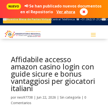
📢 Se han publicado nuevos documentos
NUEVO
en el Repositorio
Ver ahora
✖
Nuestra Mesa de Partes Virtual
Central Telefónica: ☎ +51 (062) 51-2124
C
Affidabile accesso
amazon casino login con
guide sicure e bonus
vantaggiosi per giocatori
italiani
por
neo97738
|
Jun 22, 2026
|
Sin categoría
|
0
Comentarios