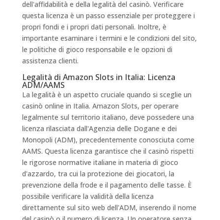
dell'affidabilità e della legalità del casinò. Verificare
questa licenza è un passo essenziale per proteggere i
propri fondi e i propri dati personali. Inoltre, è
importante esaminare i termini e le condizioni del sito,
le politiche di gioco responsabile e le opzioni di
assistenza clienti.
Legalità di Amazon Slots in Italia: Licenza
ADM/AAMS
La legalità è un aspetto cruciale quando si sceglie un
casinò online in Italia. Amazon Slots, per operare
legalmente sul territorio italiano, deve possedere una
licenza rilasciata dall'Agenzia delle Dogane e dei
Monopoli (ADM), precedentemente conosciuta come
AAMS. Questa licenza garantisce che il casinò rispetti
le rigorose normative italiane in materia di gioco
d'azzardo, tra cui la protezione dei giocatori, la
prevenzione della frode e il pagamento delle tasse. È
possibile verificare la validità della licenza
direttamente sul sito web dell'ADM, inserendo il nome
del casinò o il numero di licenza. Un operatore senza