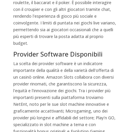
roulette, il baccarat e il poker. È possibile interagire
con il croupier e con gli altri giocatori tramite chat,
rendendo l'esperienza di gioco più sociale e
coinvolgente. I limiti di puntata nei giochi live variano,
permettendo sia ai giocatori occasionali che a quelli
più esperti di trovare la posta adatta al proprio
budget.
Provider Software Disponibili
La scelta dei provider software è un indicatore
importante della qualità e della varietà dell'offerta di
un casinò online. Amazon Slots collabora con diversi
provider rinomati, che garantiscono la sicurezza,
l'equità e l'innovazione dei giochi. Tra i provider più
importanti presenti sulla piattaforma troviamo
NetEnt, noto per le sue slot machine innovative e
graficamente accattivanti; Microgaming, uno dei
provider più longevi e affidabili del settore; Play'n GO,
specializzato in slot machine a tema e con
funzionalità bonus originali; e Evolution Gaming,