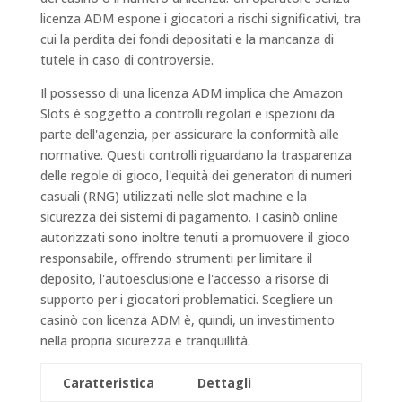
licenza ADM espone i giocatori a rischi significativi, tra
cui la perdita dei fondi depositati e la mancanza di
tutele in caso di controversie.
Il possesso di una licenza ADM implica che Amazon
Slots è soggetto a controlli regolari e ispezioni da
parte dell'agenzia, per assicurare la conformità alle
normative. Questi controlli riguardano la trasparenza
delle regole di gioco, l'equità dei generatori di numeri
casuali (RNG) utilizzati nelle slot machine e la
sicurezza dei sistemi di pagamento. I casinò online
autorizzati sono inoltre tenuti a promuovere il gioco
responsabile, offrendo strumenti per limitare il
deposito, l'autoesclusione e l'accesso a risorse di
supporto per i giocatori problematici. Scegliere un
casinò con licenza ADM è, quindi, un investimento
nella propria sicurezza e tranquillità.
Caratteristica
Dettagli