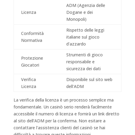
ADM (Agenzia delle
Licenza
Dogane e dei
Monopoli)
Rispetto delle leggi
Conformità
italiane sul gioco
Normativa
d'azzardo
Strumenti di gioco
Protezione
responsabile e
Giocatori
sicurezza dei dati
Verifica
Disponibile sul sito web
Licenza
dell'ADM
La verifica della licenza è un processo semplice ma
fondamentale. Un casinò serio renderà facilmente
accessibile il numero di licenza e fornirà un link diretto
al sito dell'ADM per la conferma. Non esitare a
contattare l'assistenza clienti del casinò se hai
difficoltà a trovare queste informazioni.