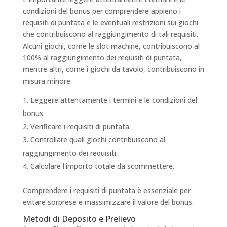
condizioni del bonus per comprendere appieno i
requisiti di puntata e le eventuali restrizioni sui giochi
che contribuiscono al raggiungimento di tali requisiti.
Alcuni giochi, come le slot machine, contribuiscono al
100% al raggiungimento dei requisiti di puntata,
mentre altri, come i giochi da tavolo, contribuiscono in
misura minore.
Leggere attentamente i termini e le condizioni del
bonus.
Verificare i requisiti di puntata.
Controllare quali giochi contribuiscono al
raggiungimento dei requisiti.
Calcolare l'importo totale da scommettere.
Comprendere i requisiti di puntata è essenziale per
evitare sorprese e massimizzare il valore del bonus.
Metodi di Deposito e Prelievo