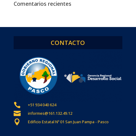
Comentarios recientes
CONTACTO

+51 934 040 624

informes@161.132.49.12

Edificio Estatal Nº 01 San Juan Pampa - Pasco