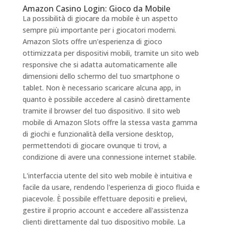
Amazon Casino Login: Gioco da Mobile
La possibilità di giocare da mobile è un aspetto
sempre più importante per i giocatori moderni.
Amazon Slots offre un'esperienza di gioco
ottimizzata per dispositivi mobili, tramite un sito web
responsive che si adatta automaticamente alle
dimensioni dello schermo del tuo smartphone o
tablet. Non è necessario scaricare alcuna app, in
quanto è possibile accedere al casinò direttamente
tramite il browser del tuo dispositivo. Il sito web
mobile di Amazon Slots offre la stessa vasta gamma
di giochi e funzionalità della versione desktop,
permettendoti di giocare ovunque ti trovi, a
condizione di avere una connessione internet stabile.
L'interfaccia utente del sito web mobile è intuitiva e
facile da usare, rendendo l'esperienza di gioco fluida e
piacevole. È possibile effettuare depositi e prelievi,
gestire il proprio account e accedere all'assistenza
clienti direttamente dal tuo dispositivo mobile. La