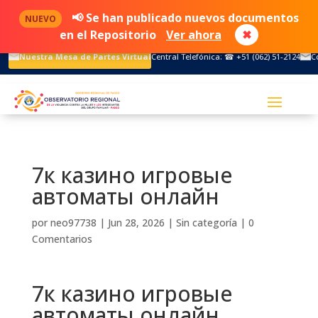
📢 Se han publicado nuevos documentos
NUEVO
en el Repositorio
Ver ahora
✖
Nuestra Mesa de Partes Virtual
Central Telefónica: ☎ +51 (062) 51-2124
C
7к казино игровые
автоматы онлайн
por
neo97738
|
Jun 28, 2026
|
Sin categoría
|
0
Comentarios
7к казино игровые
автоматы онлайн