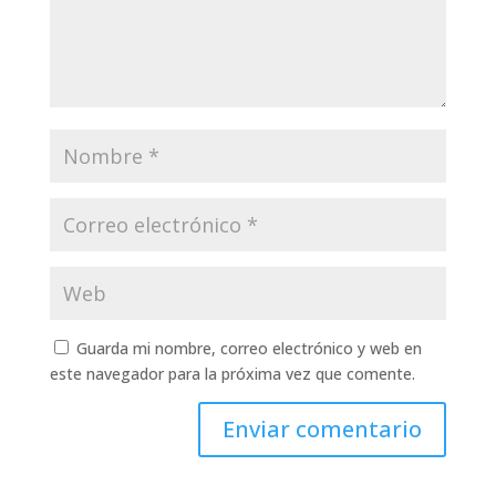
Guarda mi nombre, correo electrónico y web en
este navegador para la próxima vez que comente.