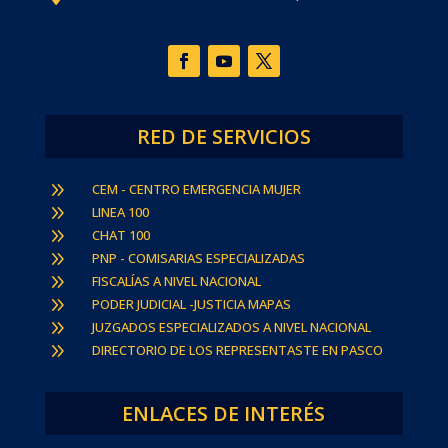
RED DE SERVICIOS
9
CEM - CENTRO EMERGENCIA MUJER
9
LINEA 100
9
CHAT 100
9
PNP - COMISARIAS ESPECIALIZADAS
9
FISCALÍAS A NIVEL NACIONAL
9
PODER JUDICIAL -JUSTICIA MAPAS
9
JUZGADOS ESPECIALIZADOS A NIVEL NACIONAL
9
DIRECTORIO DE LOS REPRESENTASTE EN PASCO
ENLACES DE INTERÉS