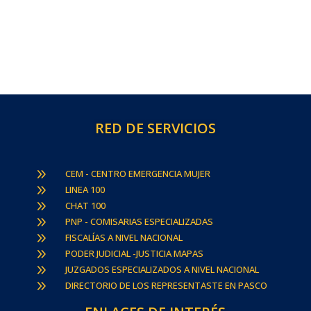
RED DE SERVICIOS
9
CEM - CENTRO EMERGENCIA MUJER
9
LINEA 100
9
CHAT 100
9
PNP - COMISARIAS ESPECIALIZADAS
9
FISCALÍAS A NIVEL NACIONAL
9
PODER JUDICIAL -JUSTICIA MAPAS
9
JUZGADOS ESPECIALIZADOS A NIVEL NACIONAL
9
DIRECTORIO DE LOS REPRESENTASTE EN PASCO