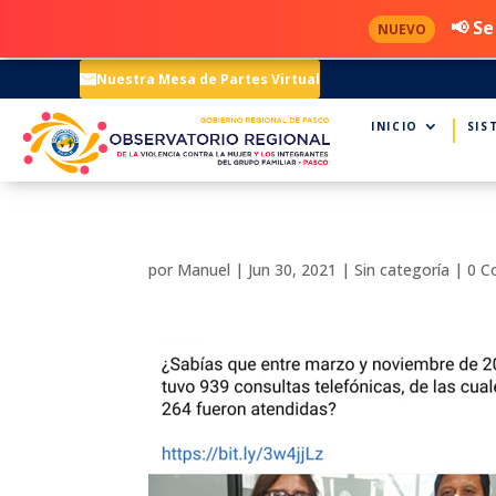
📢 Se
NUEVO
Nuestra Mesa de Partes Virtual
INICIO
SIS
por
Manuel
|
Jun 30, 2021
|
Sin categoría
|
0 C