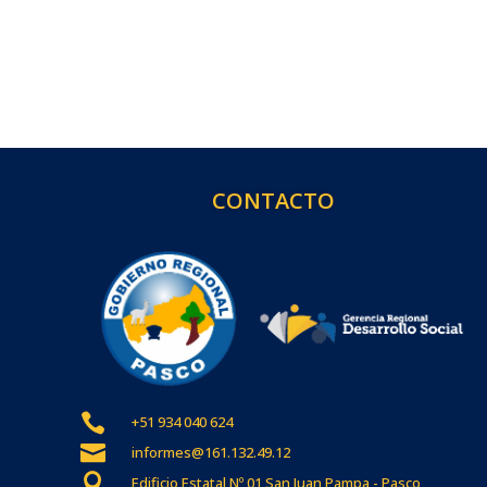
CONTACTO

+51 934 040 624

informes@161.132.49.12

Edificio Estatal Nº 01 San Juan Pampa - Pasco