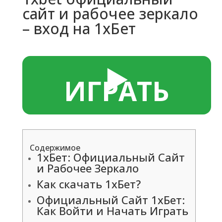
сайт и рабочее зеркало
– вход на 1хБет
▶️
ИГРАТЬ
Содержимое
1хБет: Официальный Сайт
и Рабочее Зеркало
Как скачать 1хБет?
Официальный Сайт 1хБет:
Как Войти и Начать Играть