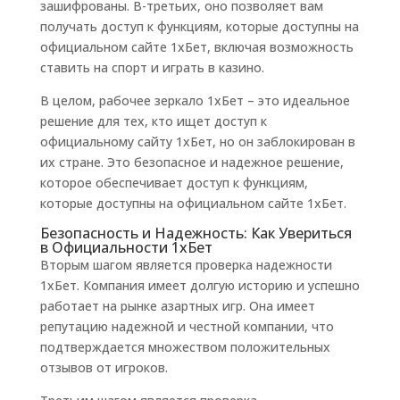
зашифрованы. В-третьих, оно позволяет вам
получать доступ к функциям, которые доступны на
официальном сайте 1хБет, включая возможность
ставить на спорт и играть в казино.
В целом, рабочее зеркало 1хБет – это идеальное
решение для тех, кто ищет доступ к
официальному сайту 1хБет, но он заблокирован в
их стране. Это безопасное и надежное решение,
которое обеспечивает доступ к функциям,
которые доступны на официальном сайте 1хБет.
Безопасность и Надежность: Как Увериться
в Официальности 1хБет
Вторым шагом является проверка надежности
1хБет. Компания имеет долгую историю и успешно
работает на рынке азартных игр. Она имеет
репутацию надежной и честной компании, что
подтверждается множеством положительных
отзывов от игроков.