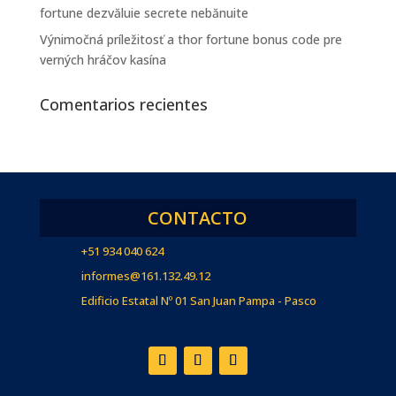
fortune dezvăluie secrete nebănuite
Výnimočná príležitosť a thor fortune bonus code pre
verných hráčov kasína
Comentarios recientes
CONTACTO
+51 934 040 624
informes@161.132.49.12
Edificio Estatal Nº 01 San Juan Pampa - Pasco