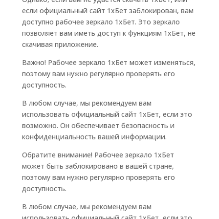
если официальный сайт 1хБет заблокирован, вам
доступно рабочее зеркало 1хБет. Это зеркало
позволяет вам иметь доступ к функциям 1хБет, не
скачивая приложение.
Важно! Рабочее зеркало 1хБет может изменяться,
поэтому вам нужно регулярно проверять его
доступность.
В любом случае, мы рекомендуем вам
использовать официальный сайт 1хБет, если это
возможно. Он обеспечивает безопасность и
конфиденциальность вашей информации.
Обратите внимание! Рабочее зеркало 1хБет
может быть заблокировано в вашей стране,
поэтому вам нужно регулярно проверять его
доступность.
В любом случае, мы рекомендуем вам
использовать официальный сайт 1хБет, если это