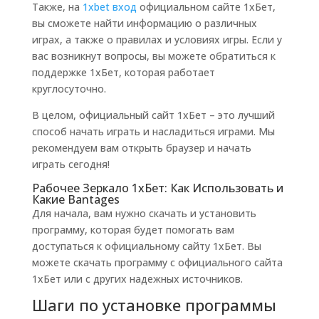
Также, на
1xbet вход
официальном сайте 1хБет,
вы сможете найти информацию о различных
играх, а также о правилах и условиях игры. Если у
вас возникнут вопросы, вы можете обратиться к
поддержке 1хБет, которая работает
круглосуточно.
В целом, официальный сайт 1хБет – это лучший
способ начать играть и насладиться играми. Мы
рекомендуем вам открыть браузер и начать
играть сегодня!
Рабочее Зеркало 1хБет: Как Использовать и
Какие Вantages
Для начала, вам нужно скачать и установить
программу, которая будет помогать вам
доступаться к официальному сайту 1хБет. Вы
можете скачать программу с официального сайта
1хБет или с других надежных источников.
Шаги по установке программы