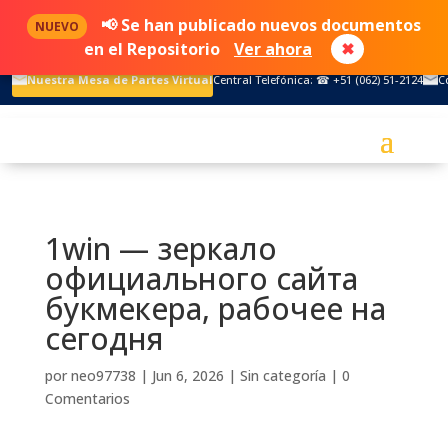
📢 Se han publicado nuevos documentos
NUEVO
en el Repositorio
Ver ahora
✖
Nuestra Mesa de Partes Virtual
Central Telefónica: ☎ +51 (062) 51-2124
C
1win — зеркало
официального сайта
букмекера, рабочее на
сегодня
por
neo97738
|
Jun 6, 2026
|
Sin categoría
|
0
Comentarios