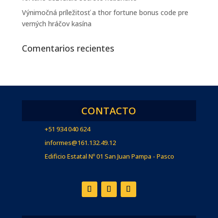
Výnimočná príležitosť a thor fortune bonus code pre
verných hráčov kasína
Comentarios recientes
CONTACTO
+51 934 040 624
informes@161.132.49.12
Edificio Estatal Nº 01 San Juan Pampa - Pasco