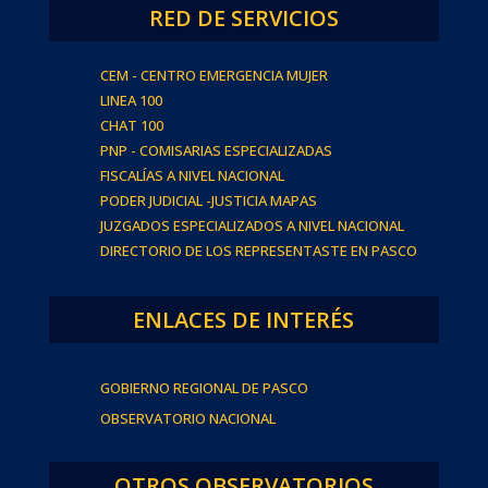
RED DE SERVICIOS
CEM - CENTRO EMERGENCIA MUJER
LINEA 100
CHAT 100
PNP - COMISARIAS ESPECIALIZADAS
FISCALÍAS A NIVEL NACIONAL
PODER JUDICIAL -JUSTICIA MAPAS
JUZGADOS ESPECIALIZADOS A NIVEL NACIONAL
DIRECTORIO DE LOS REPRESENTASTE EN PASCO
ENLACES DE INTERÉS
GOBIERNO REGIONAL DE PASCO
OBSERVATORIO NACIONAL
OTROS OBSERVATORIOS