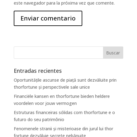
este navegador para la próxima vez que comente.
Entradas recientes
Oportunitățile ascunse de piață sunt dezvăluite prin
thorfortune și perspectivele sale unice
Financiële kansen en thorfortune bieden heldere
voordelen voor jouw vermogen
Estruturas financeiras sólidas com thorfortune e o
futuro do seu patrimônio
Fenomenele stranii și misterioase din jurul lui thor
fortune dezvăluie secrete nebănuite