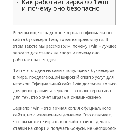
Как работает зеркало 1win
и почему оно безопасно
Если вы ищете надежное зеркало официального
сайта букмекера 1win, то вы на правом пути. В
этом тексте мы рассмотрим, почему 1win – лучшее
зеркало для ставок на спорт и почему оно
работает на сегодня.
1win – это один из самых популярных букмекеров
в мире, предлагающий широкий спектр услуг для
игроков. Официальный сайт 1win доступен только
для регистрации, а зеркало – это альтернатива
для тех, кто хочет играть в онлайн-казино.
Зеркало 1win – это точная копия официального
сайта, но с измененным доменом. Это означает,
что вы можете играть в онлайн-казино, делать
ставки на спорт и получать бонусы, не беспокоясь