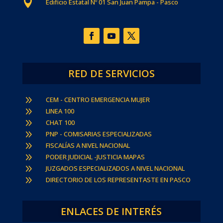

Edificio Estatal Nº 01 San Juan Pampa - Pasco
RED DE SERVICIOS
9
CEM - CENTRO EMERGENCIA MUJER
9
LINEA 100
9
CHAT 100
9
PNP - COMISARIAS ESPECIALIZADAS
9
FISCALÍAS A NIVEL NACIONAL
9
PODER JUDICIAL -JUSTICIA MAPAS
9
JUZGADOS ESPECIALIZADOS A NIVEL NACIONAL
9
DIRECTORIO DE LOS REPRESENTASTE EN PASCO
ENLACES DE INTERÉS