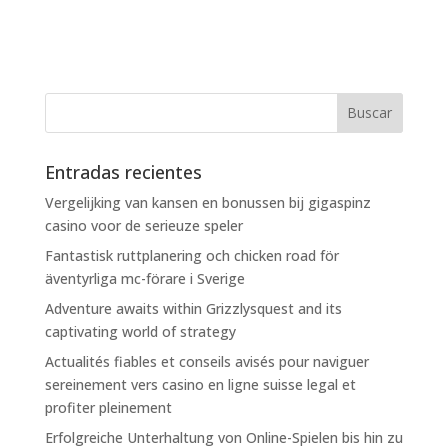
Entradas recientes
Vergelijking van kansen en bonussen bij gigaspinz
casino voor de serieuze speler
Fantastisk ruttplanering och chicken road för
äventyrliga mc-förare i Sverige
Adventure awaits within Grizzlysquest and its
captivating world of strategy
Actualités fiables et conseils avisés pour naviguer
sereinement vers casino en ligne suisse legal et
profiter pleinement
Erfolgreiche Unterhaltung von Online-Spielen bis hin zu