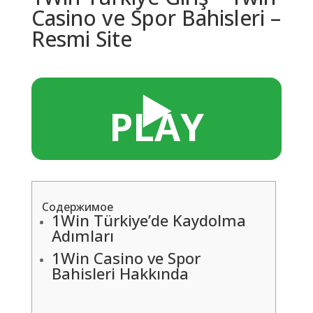
Casino ve Spor Bahisleri –
Resmi Site
▶️
PLAY
Содержимое
1Win Türkiye’de Kaydolma
Adımları
1Win Casino ve Spor
Bahisleri Hakkında