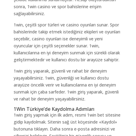
sonra, 1win casino ve spor bahislerine erişim
sağlayabilirsiniz.
1win, çeşitli spor türleri ve casino oyunları sunar. Spor
bahislerinde takip etmek istediğiniz ekipleri ve oyunları
seçebilir, casino oyunları ise deneyimli ve yeni
oyuncular için çeşitli seçenekler sunar. 1win,
kullanıcılarına en iyi deneyim sunmak için sürekli olarak
geliştirmektedir ve kullanıcı dostu bir arayüze sahiptir.
1win giriş yaparak, güvenli ve rahat bir deneyim
yaşayabilirsiniz. 1win, güvenliği ve kullanıcı dostu
arayüze öncelik verir ve kullanıcılarına en iyi deneyim
sunmak için çaba sarfeder. 1win giriş yaparak, güvenli
ve rahat bir deneyim yaşayabilirsiniz.
1Win Türkiye’de Kaydolma Adımları
1win giriş yapmak için ilk adım, resmi 1win bet sitesine
gidip kaydolmak. Sitenin sağ üst köşesinde «Kaydol»
butonuna tıklayın. Daha sonra e-posta adresinizi ve
şifrenizi belirleyin. Seçtiğiniz bir güvenlik sorusu ve