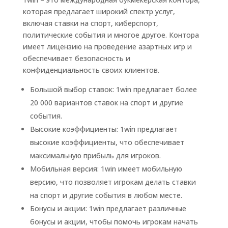
которая предлагает широкий спектр услуг,
включая ставки на спорт, киберспорт,
политические события и многое другое. Контора
имеет лицензию на проведение азартных игр и
обеспечивает безопасность и
конфиденциальность своих клиентов.
Большой выбор ставок: 1win предлагает более
20 000 вариантов ставок на спорт и другие
события.
Высокие коэффициенты: 1win предлагает
высокие коэффициенты, что обеспечивает
максимальную прибыль для игроков.
Мобильная версия: 1win имеет мобильную
версию, что позволяет игрокам делать ставки
на спорт и другие события в любом месте.
Бонусы и акции: 1win предлагает различные
бонусы и акции, чтобы помочь игрокам начать