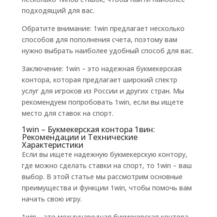
подходящий для вас.
Обратите внимание: 1win предлагает несколько
способов для пополнения счета, поэтому вам
нужно выбрать наиболее удобный способ для вас.
Заключение: 1win – это надежная букмекерская
контора, которая предлагает широкий спектр
услуг для игроков из России и других стран. Мы
рекомендуем попробовать 1win, если вы ищете
место для ставок на спорт.
1win – Букмекерская контора 1вин:
Рекомендации и Технические
Характеристики
Если вы ищете надежную букмекерскую контору,
где можно сделать ставки на спорт, то 1win – ваш
выбор. В этой статье мы рассмотрим основные
преимущества и функции 1win, чтобы помочь вам
начать свою игру.
1win – это международная букмекерская контора,