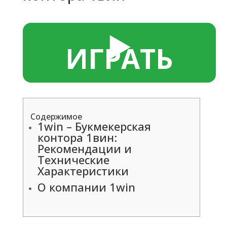
▶️
ИГРАТЬ
Содержимое
1win – Букмекерская
контора 1вин:
Рекомендации и
Технические
Характеристики
О компании 1win