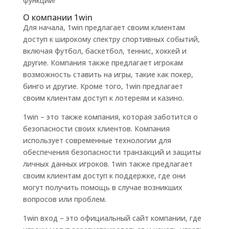
функций!
О компании 1win
Для начала, 1win предлагает своим клиентам
доступ к широкому спектру спортивных событий,
включая футбол, баскетбол, теннис, хоккей и
другие. Компания также предлагает игрокам
возможность ставить на игры, такие как покер,
бинго и другие. Кроме того, 1win предлагает
своим клиентам доступ к лотереям и казино.
1win – это также компания, которая заботится о
безопасности своих клиентов. Компания
использует современные технологии для
обеспечения безопасности транзакций и защиты
личных данных игроков. 1win также предлагает
своим клиентам доступ к поддержке, где они
могут получить помощь в случае возникших
вопросов или проблем.
1win вход – это официальный сайт компании, где