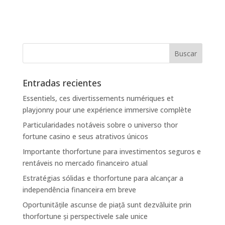
Entradas recientes
Essentiels, ces divertissements numériques et
playjonny pour une expérience immersive complète
Particularidades notáveis sobre o universo thor
fortune casino e seus atrativos únicos
Importante thorfortune para investimentos seguros e
rentáveis no mercado financeiro atual
Estratégias sólidas e thorfortune para alcançar a
independência financeira em breve
Oportunitățile ascunse de piață sunt dezvăluite prin
thorfortune și perspectivele sale unice